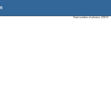
n
Total number of photos:
25672