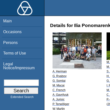
Main
Details for Ilia Ponomaren
Occasions
Persons
Terms of Use
M.
Legal
M.
Notice/Impressum
A. Herman
S.
G. Ryabov
H.
G. Somlai
G.
M. Macaj
I.
C. French
M.
A. Gavrilyuk
C.
Extended Search
A. Jurisic
P.
P. Terwilliger
(2
W. Martin