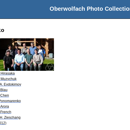
Oberwolfach Photo Collectio
ko
 Hirasaka
 Muzychuk
 A. Evdokimov
 Blau
 Chen
 Ponomarenko
 Arora
 French
-H. Zieschang
012)