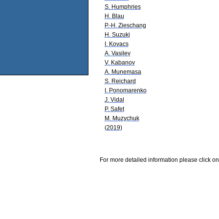
S. Humphries
H. Blau
P.-H. Zieschang
H. Suzuki
I. Kovacs
A. Vasilev
V. Kabanov
A. Munemasa
S. Reichard
I. Ponomarenko
J. Vidal
P. Safet
M. Muzychuk
(2019)
For more detailed information please click on