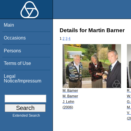
Main
Details for Martin Barner
Occasions
1
2
3
4
Persons
Terms of Use
Legal
Notice/Impressum
M. Barner
R.
M. Barner
W.
J. Lehn
G.
(2006)
M.
V.
Extended Search
(2