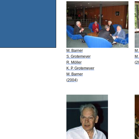
M. Barner
M.
S. Grotemeyer
M.
R. Möller
(2
K. P. Grotemeyer
M. Barner
(2004)