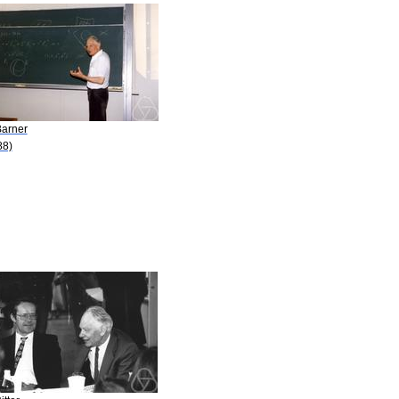
Barner
88)