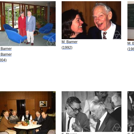
M. Barner
M. 
(1992)
 Barner
(19
 Barner
004)