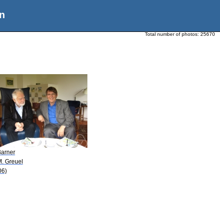
n
Total number of photos:
25670
Barner
M. Greuel
06)