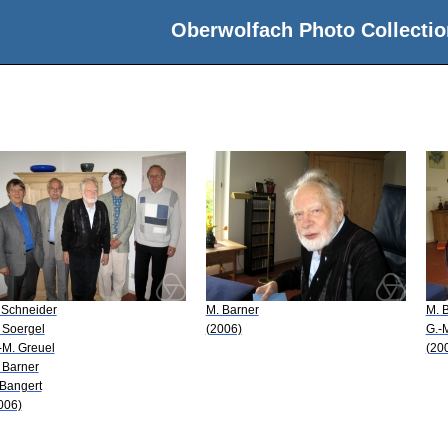
Oberwolfach Photo Collectio
 Schneider
M. Barner
M. 
 Soergel
(2006)
G.-
-M. Greuel
(20
 Barner
 Bangert
006)