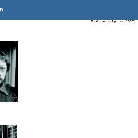
n
Total number of photos:
25672