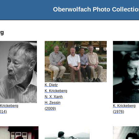
Oberwolfach Photo Collectio
rg
K. Dietz
K. Krickeberg
N. X. Xanh
H. Zessin
 Krickeberg
K. Krickeberg
(2009)
014)
(1976)