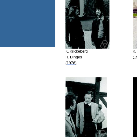
K. Krickeberg
K.
H. Dinges
(1
(1976)