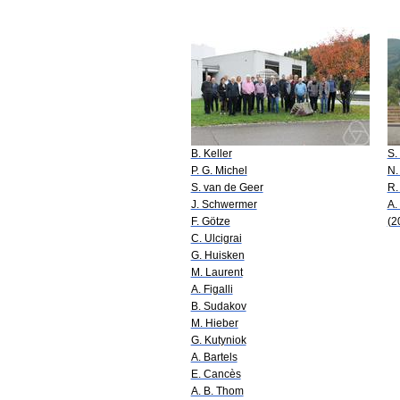
B. Keller
S.
P. G. Michel
N.
S. van de Geer
R.
J. Schwermer
A. 
F. Götze
(2
C. Ulcigrai
G. Huisken
M. Laurent
A. Figalli
B. Sudakov
M. Hieber
G. Kutyniok
A. Bartels
E. Cancès
A. B. Thom