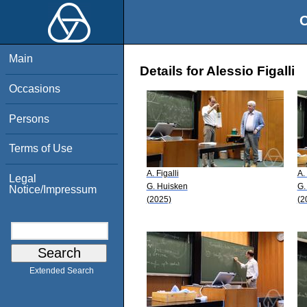
O
Main
Details for Alessio Figalli
Occasions
Persons
Terms of Use
A. Figalli
A. 
Legal
G. Huisken
G.
Notice/Impressum
(2025)
(2
Extended Search