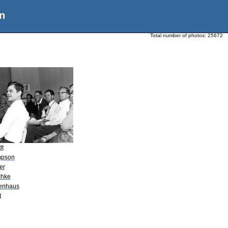
n
Total number of photos:
25672
dt
mpson
er
chke
senhaus
t