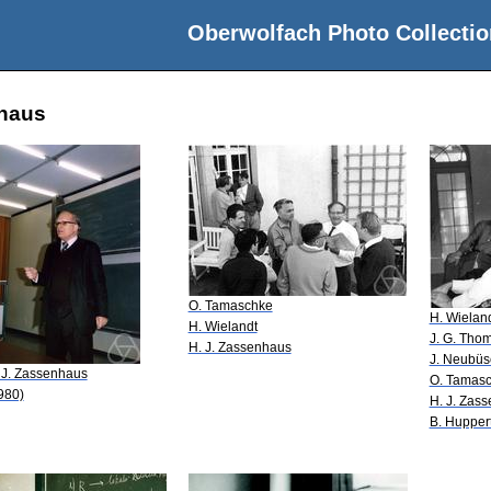
Oberwolfach Photo Collectio
nhaus
O. Tamaschke
H. Wielan
H. Wielandt
J. G. Tho
H. J. Zassenhaus
J. Neubüs
 J. Zassenhaus
O. Tamas
980)
H. J. Zas
B. Hupper