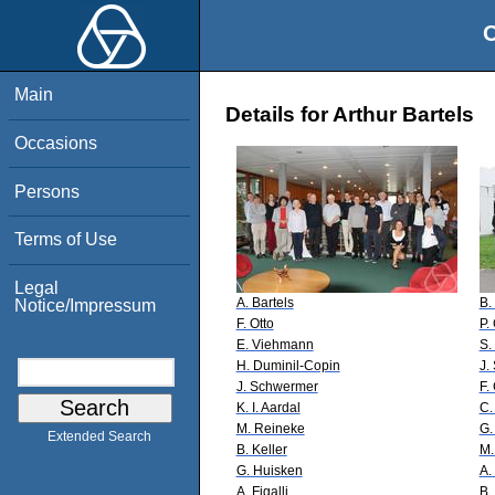
O
Main
Details for Arthur Bartels
Occasions
Persons
Terms of Use
Legal
A. Bartels
B.
Notice/Impressum
F. Otto
P.
E. Viehmann
S.
H. Duminil-Copin
J.
J. Schwermer
F.
K. I. Aardal
C.
M. Reineke
G.
Extended Search
B. Keller
M.
G. Huisken
A. 
A. Figalli
B.