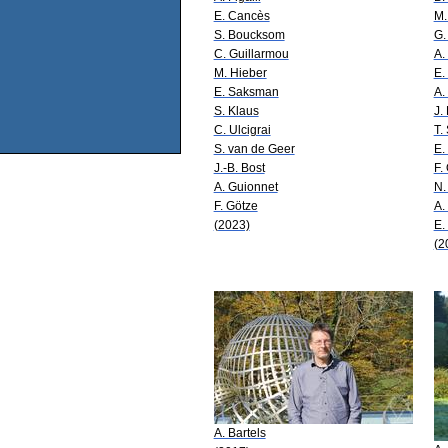
E. Cancès
M.
S. Boucksom
G.
C. Guillarmou
A.
M. Hieber
E.
E. Saksman
A.
S. Klaus
J.
C. Ulcigrai
T.
S. van de Geer
E.
J.-B. Bost
F.
A. Guionnet
N.
F. Götze
A.
(2023)
E.
(2
A. Bartels