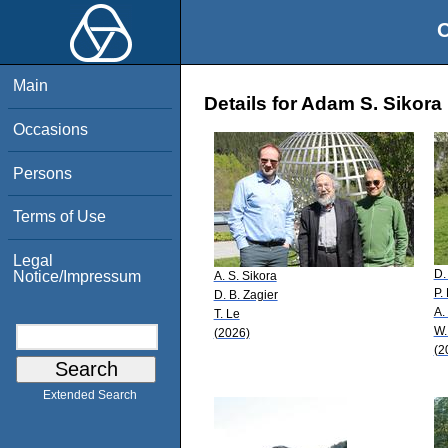
O
Main
Details for Adam S. Sikora
Occasions
Persons
Terms of Use
Legal
D.
Notice/Impressum
A. S. Sikora
P.
D. B. Zagier
A.
T. Le
W.
(2026)
(2
Extended Search