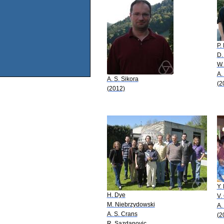
P.
D.
W.
A.
A. S. Sikora
(2
(2012)
Y.
H. Dye
V.
M. Niebrzydowski
A.
A. S. Crans
(2
R. Sazdanovic