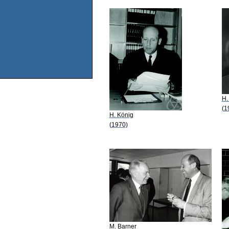
H.
(1
H. König
(1970)
M. Barner