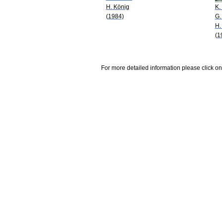
H. König
K.
(1984)
G.
H.
(1
For more detailed information please click on