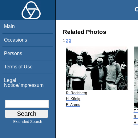
O
Main
Related Photos
Occasions
1
2
3
Persons
Terms of Use
Legal
Notice/Impressum
R. Rochberg
H. König
R. Arens
T.
S.
Extended Search
H.