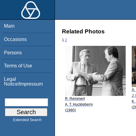
Main
Related Photos
Occasions
1
2
Persons
Terms of Use
Legal
Notice/Impressum
A.
J.
R. Remmert
K.
A. T. Huckleberry
(2
(1980)
Extended Search