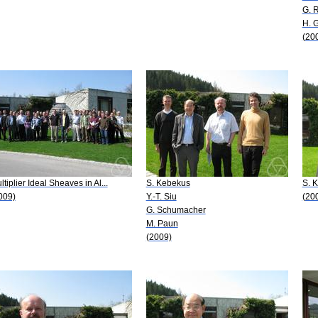
G. 
H. 
(20
ltiplier Ideal Sheaves in Al...
S. Kebekus
S. 
009)
Y.-T. Siu
(20
G. Schumacher
M. Paun
(2009)