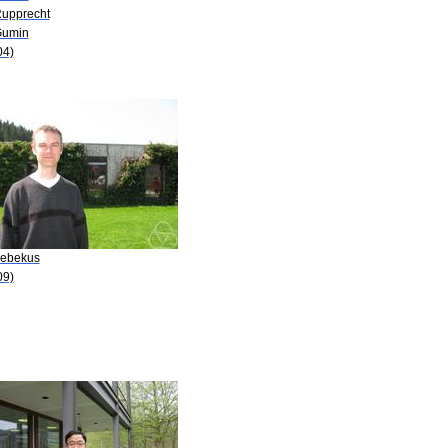
Rupprecht
Gumin
04)
Kebekus
09)