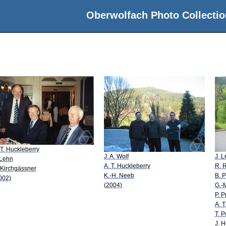
Oberwolfach Photo Collectio
 T. Huckleberry
J. A. Wolf
J. 
 Lehn
A. T. Huckleberry
R. 
 Kirchgässner
K.-H. Neeb
B. P
002)
(2004)
G.-
P. P
A. T
T. P
J. 