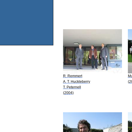
R. Remmert
Mu
A. T. Huckleberry
(2
T. Peternell
(2004)