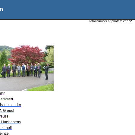
n
Total number of photos:
25672
Lehn
Remmert
ischetsrieder
M. Greuel
reuss
. Huckleberry
eternell
Heinze