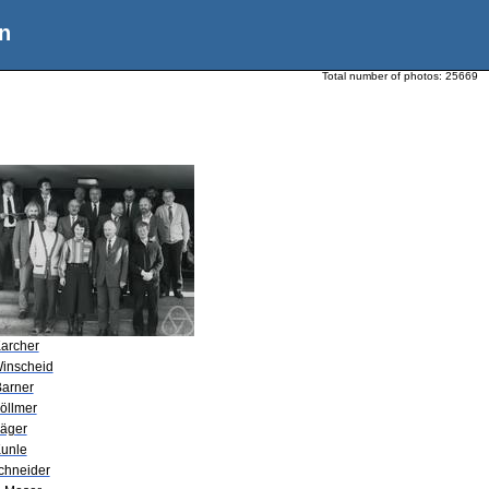
n
Total number of photos:
25669
Karcher
Winscheid
Barner
öllmer
Jäger
Kunle
Schneider