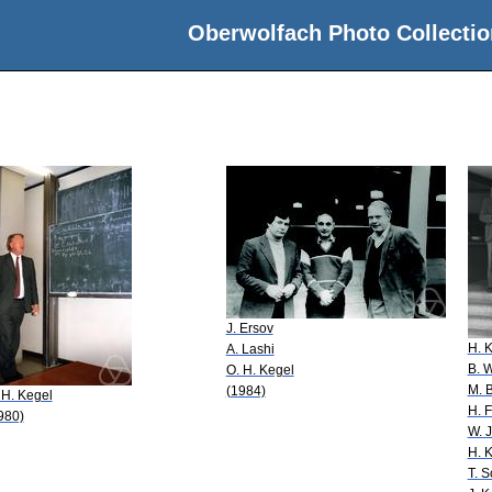
Oberwolfach Photo Collectio
J. Ersov
H. 
A. Lashi
B. 
O. H. Kegel
M. 
(1984)
 H. Kegel
H. F
980)
W. 
H. 
T. 