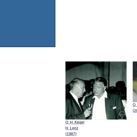
O.
(2
O. H. Kegel
H. Lenz
(1987)