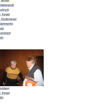
. Moser
ildebrandt
ulirsch
H. Kegel
P. Grotemeyer
Hämmerlin
utz
Remmert
84)
Huisken
H. Kegel
06)