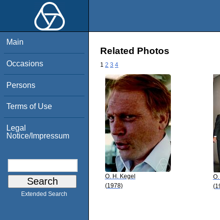
Main
Related Photos
Occasions
1
2
3
4
Persons
Terms of Use
Legal
Notice/Impressum
O. H. Kegel
O.
(1978)
(1
Extended Search