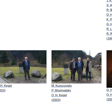
J. K
S. H
R. B
O. 
K. 
G. 
R. L
R. 
(19
 H. Kegel
M. Kuzucuoglu
G. 
003)
P. Shumyatsky
O. 
O. H. Kegel
(20
(2003)