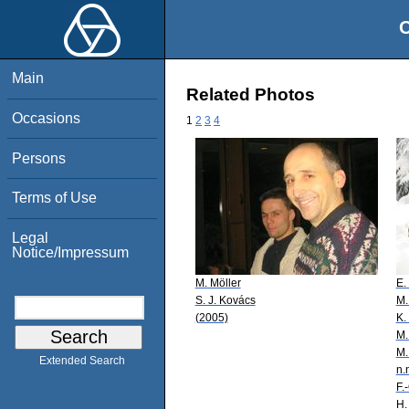
O
Main
Related Photos
Occasions
1
2
3
4
Persons
Terms of Use
Legal
Notice/Impressum
M. Möller
E.
S. J. Kovács
M.
(2005)
K.
M.
M.
Extended Search
n.
F.
H.