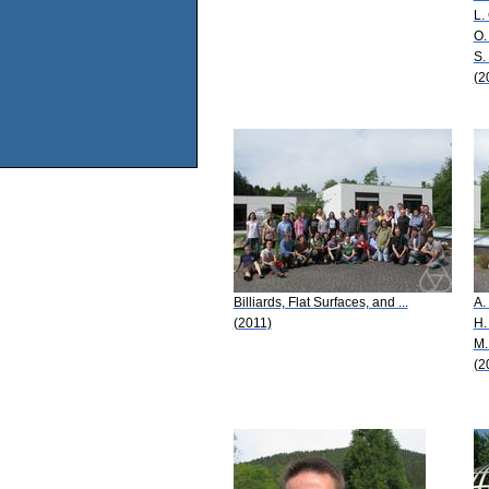
L.
O.
S.
(2
Billiards, Flat Surfaces, and ...
A.
(2011)
H.
M.
(2