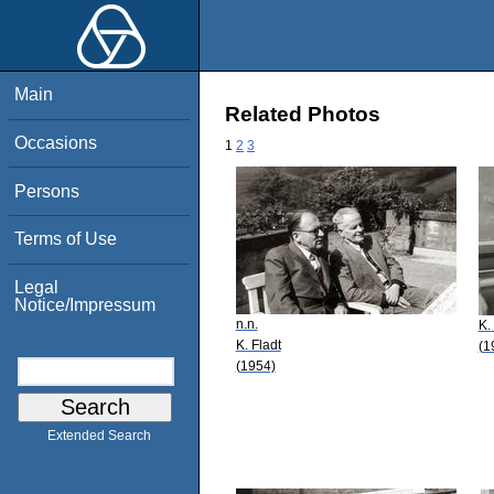
Main
Related Photos
Occasions
1
2
3
Persons
Terms of Use
Legal
Notice/Impressum
n.n.
K.
K. Fladt
(1
(1954)
Extended Search