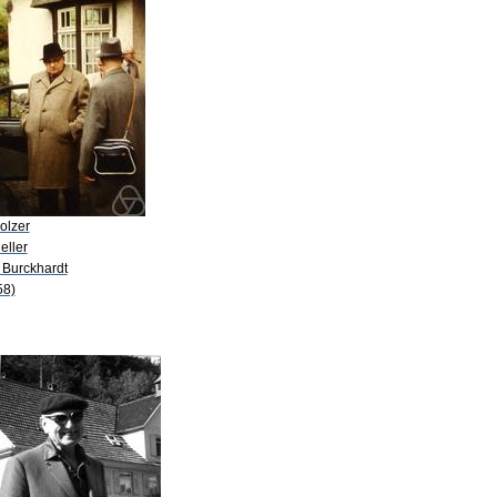
olzer
eller
. Burckhardt
58)