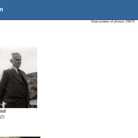
n
Total number of photos:
25672
ladt
57)