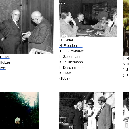
H. Oettel
H. Freudenthal
J. J. Burckhardt
L. Sauermann
 Heller
L. H
K. R. Biermann
 Holzer
S. H
L. Koschmieder
958)
J. J
K. Fladt
(19
(1958)