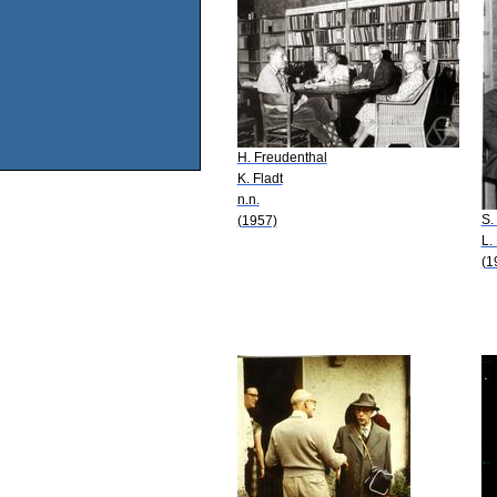
H. Freudenthal
K. Fladt
n.n.
S.
(1957)
L.
(1