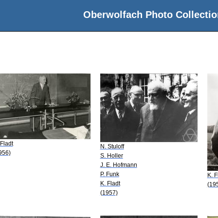
Oberwolfach Photo Collectio
 Fladt
N. Stuloff
956)
S. Holler
J. E. Hofmann
P. Funk
K. F
K. Fladt
(19
(1957)