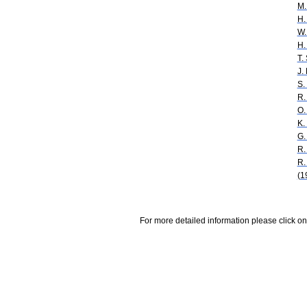
M.
H.
W.
H.
T.
J.
S.
R.
O.
K.
G.
R.
R.
(1
For more detailed information please click on