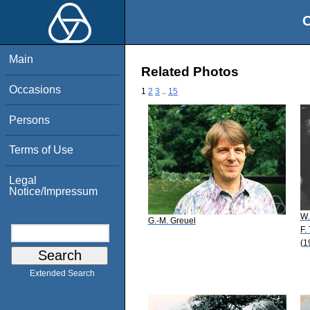
O
Main
Related Photos
Occasions
1
2
3
..
15
Persons
Terms of Use
Legal
Notice/Impressum
W.
G.-M. Greuel
F.
(1
Extended Search