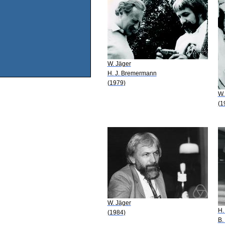
W. Jäger
H. J. Bremermann
(1979)
W.
(1
W. Jäger
H.
(1984)
B.