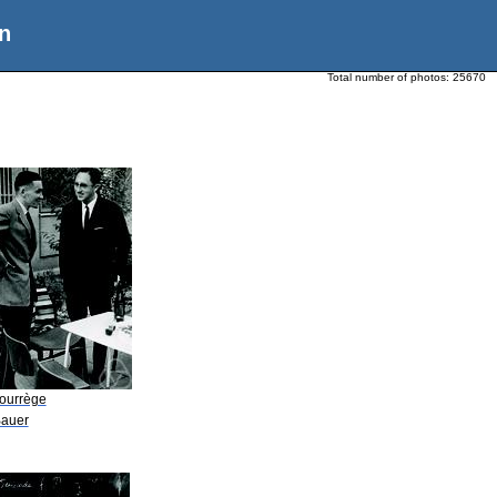
n
Total number of photos:
25670
Courrège
Bauer