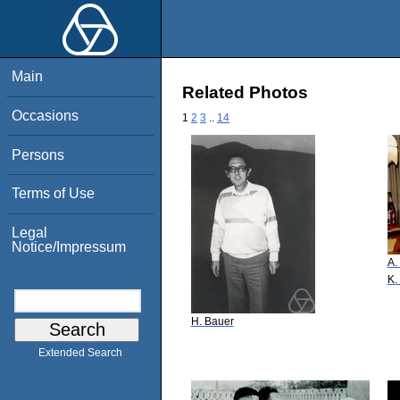
Main
Related Photos
Occasions
1
2
3
..
14
Persons
Terms of Use
Legal
Notice/Impressum
A.
K.
H. Bauer
Extended Search