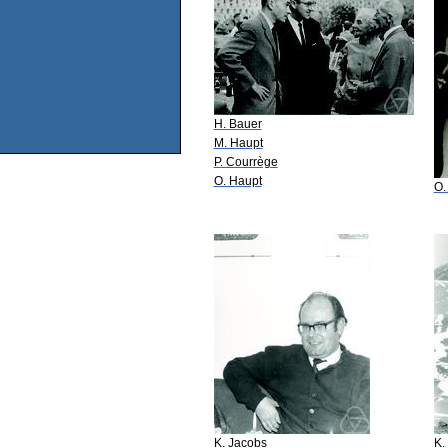
H. Bauer
M. Haupt
P. Courrège
O. Haupt
O.
K. Jacobs
K.