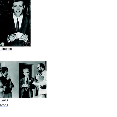
Heineken
Lukacs
Jacobs