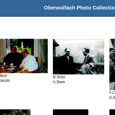
Oberwolfach Photo Collectio
 Beck
M. Brelot
 Jacobs
H. Bauer
P. 
H. 