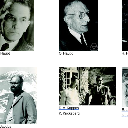
 Haupt
O. Haupt
H. 
D. A. Kappos
E. 
K. Krickeberg
K. 
 Jacobs