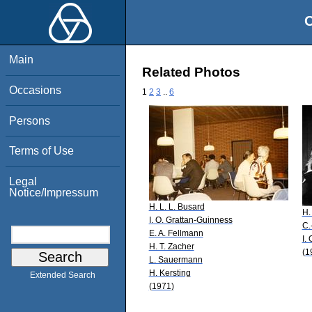
O
Main
Related Photos
Occasions
1
2
3
..
6
Persons
Terms of Use
Legal
Notice/Impressum
H. L. L. Busard
H.
I. O. Grattan-Guinness
C.
E. A. Fellmann
I.
H. T. Zacher
(1
L. Sauermann
H. Kersting
Extended Search
(1971)