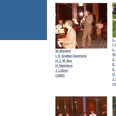
L. 
I.
L.
W. Breidert
W.
I. O. Grattan-Guinness
Z.
H. J. M. Bos
E.
H. Mehrtens
E.
J. Lützen
H.
(1980)
J.
(1