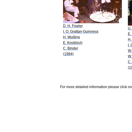
D. H. Fowler
U.
I. O. Grattan-Guinness
E.
H. Wußing
H.
E. Knobloch
I.
C. Binder
W.
(1984)
W.
C.
(1
For more detailed information please click on