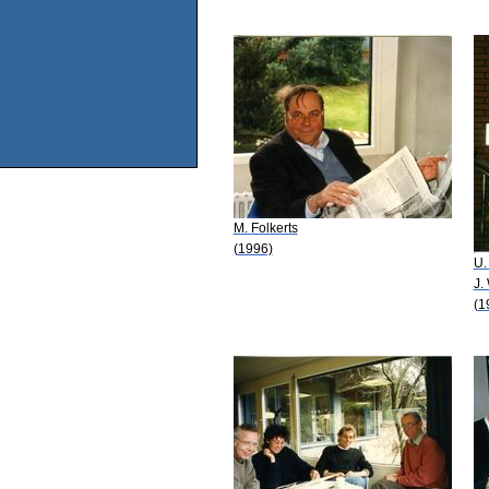
M. Folkerts
(1996)
U.
J.
(1