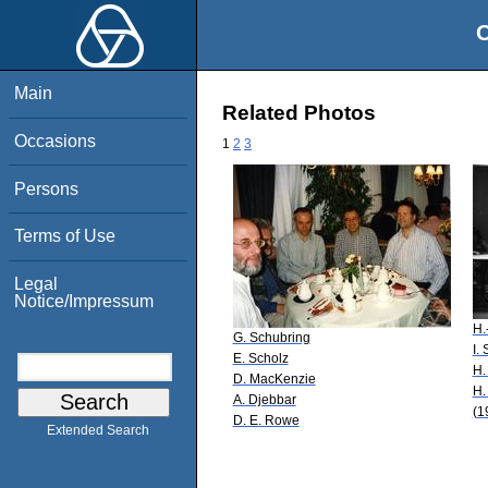
O
Main
Related Photos
Occasions
1
2
3
Persons
Terms of Use
Legal
Notice/Impressum
H.
G. Schubring
I.
E. Scholz
H.
D. MacKenzie
H.
A. Djebbar
(1
D. E. Rowe
Extended Search