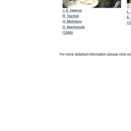
J.
J. E. Høyrup
L.
R. Tazzioli
E.
H. Mehrtens
(1
D. MacKenzie
(1996)
For more detailed information please click on