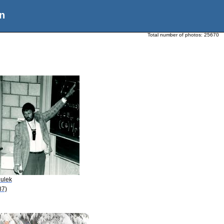
n
Total number of photos:
25670
Hulek
87)