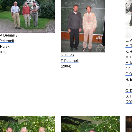
-P. Demailly
E. 
 Peternell
M. T
 Hulek
K. 
002)
K. Hulek
M. 
T. Peternell
M. M
(2004)
n.n.
F.-O
H. E
L. 
O. 
S. T
(20