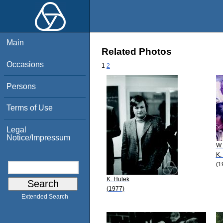
Main
Related Photos
Occasions
1
2
Persons
Terms of Use
Legal
Notice/Impressum
W.
K.
(1
K. Hulek
(1977)
Extended Search