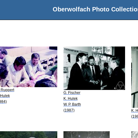
Oberwolfach Photo Collectio
 Ruppert
G. Fischer
 Hulek
K. Hulek
984)
W. P. Barth
(1987)
K. 
(19