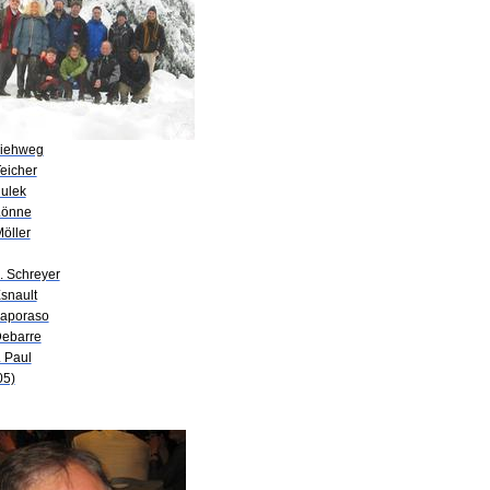
Viehweg
eicher
Hulek
Lönne
öller
. Schreyer
snault
Caporaso
Debarre
. Paul
05)