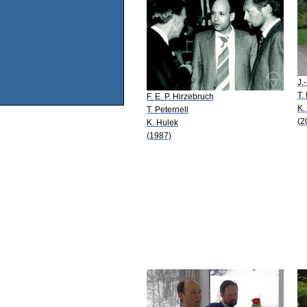
J.
T.
F. E. P. Hirzebruch
K.
T. Peternell
(2
K. Hulek
(1987)