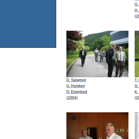
G.
H.
(2
D. Salamon
T.
G. Huisken
G.
D. Eisenbud
K.
(2004)
(2