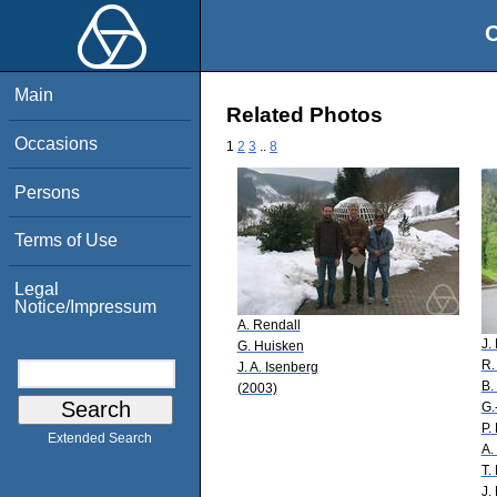
O
Main
Related Photos
Occasions
1
2
3
..
8
Persons
Terms of Use
Legal
Notice/Impressum
A. Rendall
J.
G. Huisken
R.
J. A. Isenberg
B.
(2003)
G.
P.
Extended Search
A.
T.
J.