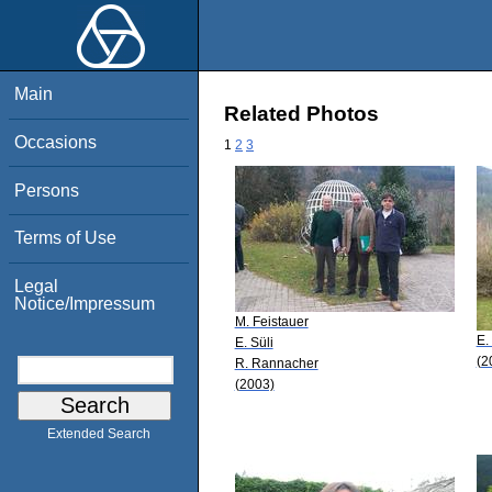
Main
Related Photos
Occasions
1
2
3
Persons
Terms of Use
Legal
Notice/Impressum
M. Feistauer
E.
E. Süli
(2
R. Rannacher
(2003)
Extended Search