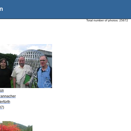
n
Total number of photos:
25672
üli
Rannacher
erfürth
07)