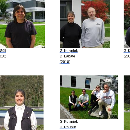
 Süli
G. Kutyniok
G. 
010)
D. Labate
(20
(2010)
G. Kutyniok
H. Rauhut