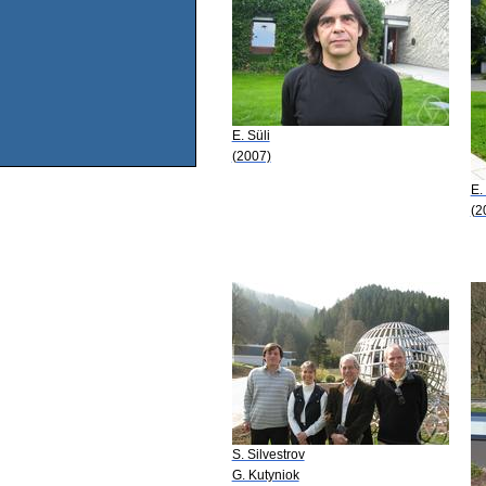
E. Süli
(2007)
E.
(2
S. Silvestrov
G. Kutyniok