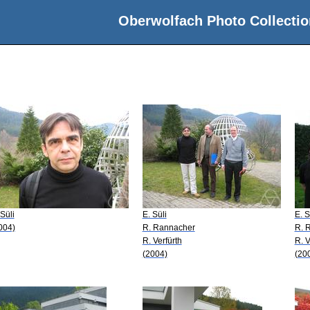
Oberwolfach Photo Collectio
 Süli
E. Süli
E. S
004)
R. Rannacher
R. 
R. Verfürth
R. V
(2004)
(20