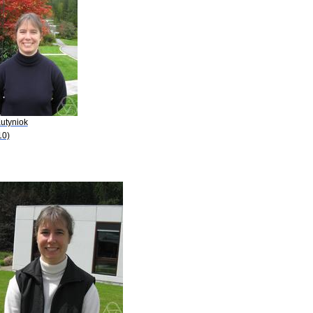
Kutyniok
10)