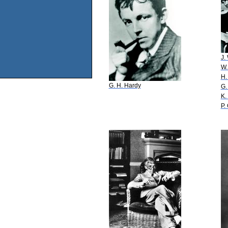
J.
W.
H.
G. H. Hardy
G.
K.
P.