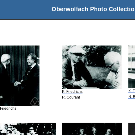
Oberwolfach Photo Collectio
K. F
K. Friedrichs
N. B
R. Courant
 Friedrichs