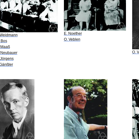
E. Noether
 Weidmann
O. Veblen
 Bos
 Maaß
O. 
 Neubauer
 Jörgens
 Gänßler