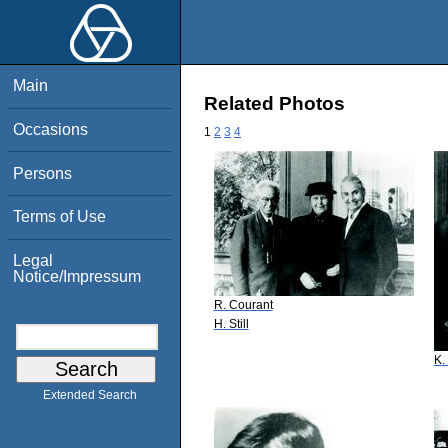
Main
Related Photos
Occasions
1
2
3
4
Persons
Terms of Use
Legal
Notice/Impressum
R. Courant
H. Still
K.
Extended Search