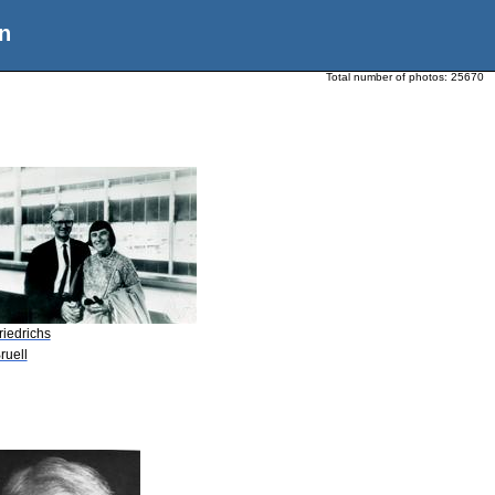
n
Total number of photos:
25670
riedrichs
ruell