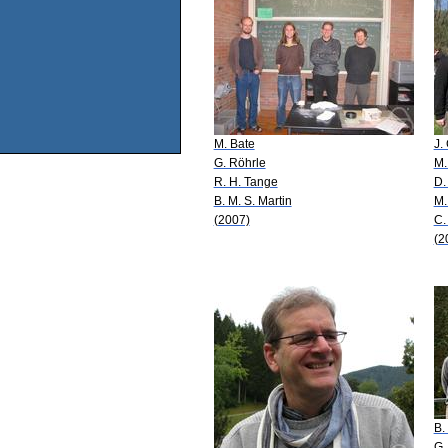
M. Bate
J.
G. Röhrle
M.
R. H. Tange
D.
B. M. S. Martin
M.
(2007)
C.
(2
B.
G.