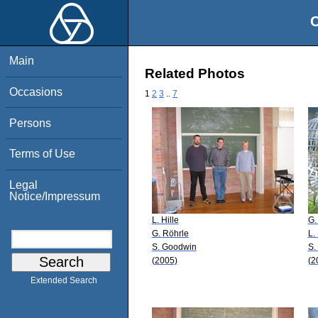
O
Main
Related Photos
Occasions
1
2
3
..
7
Persons
Terms of Use
Legal
Notice/Impressum
L. Hille
G.
G. Röhrle
L. 
S. Goodwin
S.
(2005)
(2
Extended Search