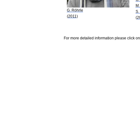
M.
G. Röhrle
S.
(2011)
(2
For more detailed information please click on