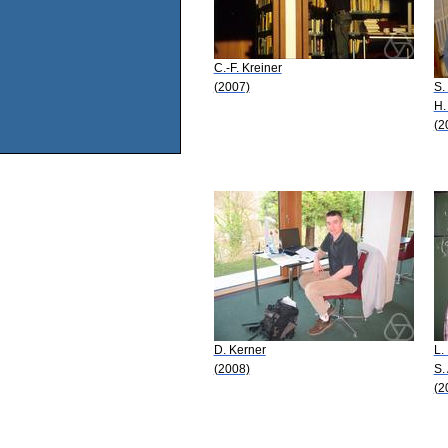
C.-F. Kreiner
(2007)
S.
H.
(2
D. Kerner
L.
(2008)
S.
(2