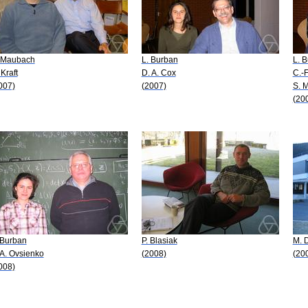
 Maubach
L. Burban
L. 
 Kraft
D. A. Cox
C.-F
007)
(2007)
S. 
(20
 Burban
P. Blasiak
M. 
 A. Ovsienko
(2008)
(20
008)