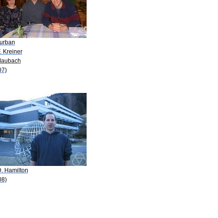
Burban
. Kreiner
Maubach
07)
D. Hamilton
08)