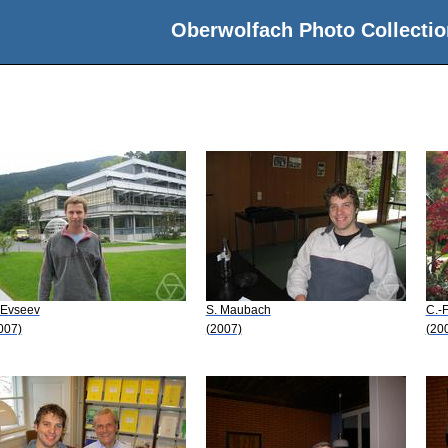
Oberwolfach Photo Collectio
 Evseev
S. Maubach
C.-F
007)
(2007)
(20