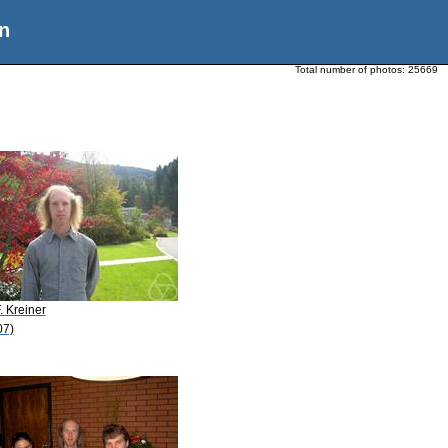
n
Total number of photos:
25669
. Kreiner
07)