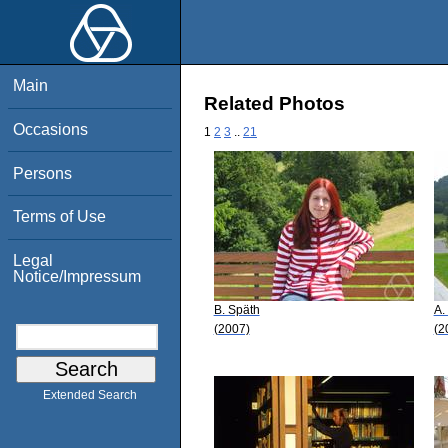
Main
Related Photos
Occasions
1
2
3
..
21
Persons
Terms of Use
Legal
Notice/Impressum
B. Späth
A.
(2007)
(2
Extended Search