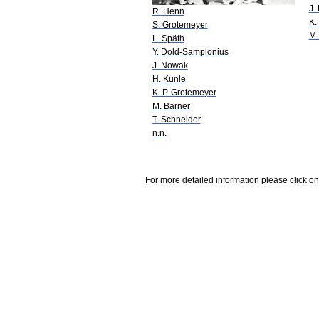
J.
R. Henn
K.
S. Grotemeyer
M.
L. Späth
Y. Dold-Samplonius
J. Nowak
H. Kunle
K. P. Grotemeyer
M. Barner
T. Schneider
n.n.
For more detailed information please click on