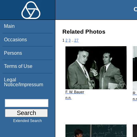
O
Main
Related Photos
Occasions
1
2
3
..
27
Persons
Terms of Use
Legal
Notice/Impressum
F. W. Bauer
R.
n.n.
n.
Extended Search