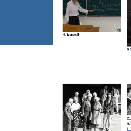
H. Esnault
n.
A.
n.
L.