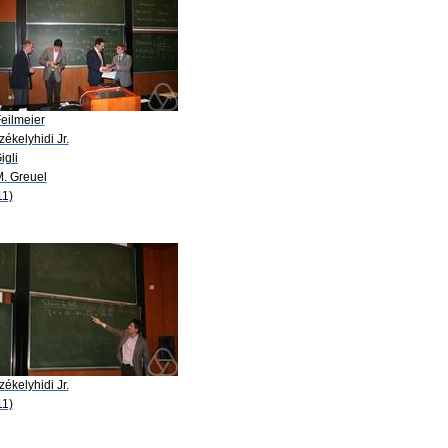
eilmeier
zékelyhidi Jr.
igli
M. Greuel
11)
zékelyhidi Jr.
11)