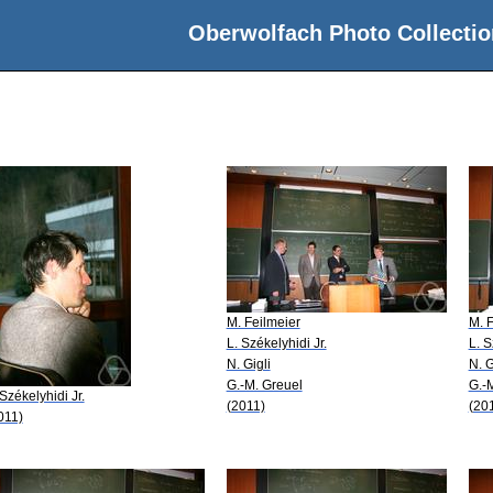
Oberwolfach Photo Collectio
M. Feilmeier
M. F
L. Székelyhidi Jr.
L. S
N. Gigli
N. G
G.-M. Greuel
G.-
 Székelyhidi Jr.
(2011)
(20
011)