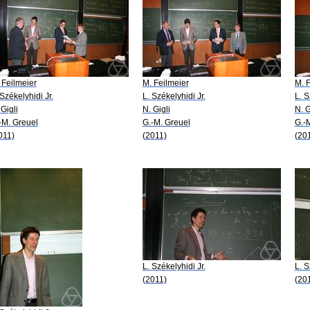
 Feilmeier
M. Feilmeier
M. F
 Székelyhidi Jr.
L. Székelyhidi Jr.
L. S
 Gigli
N. Gigli
N. G
-M. Greuel
G.-M. Greuel
G.-
011)
(2011)
(20
L. Székelyhidi Jr.
L. S
(2011)
(20