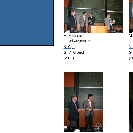
M. Feilmeier
M.
L. Székelyhidi Jr.
L.
N. Gigli
N.
G.-M. Greuel
G.
(2011)
(2