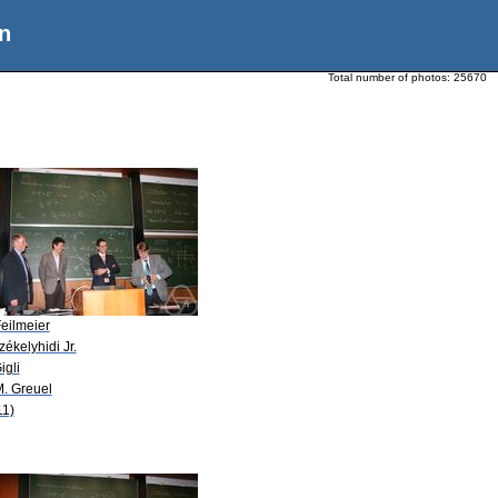
n
Total number of photos:
25670
eilmeier
zékelyhidi Jr.
igli
M. Greuel
11)