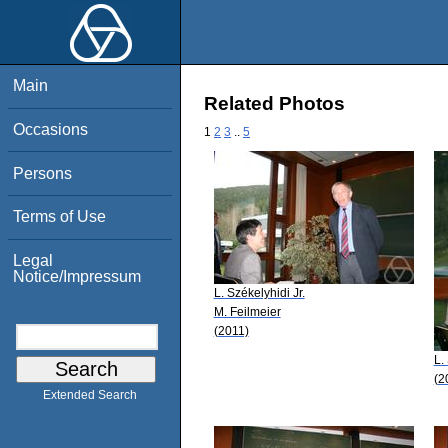
Main
Related Photos
Occasions
1
2
3
..
5
Persons
Terms of Use
Legal
Notice/Impressum
L. Székelyhidi Jr.
M. Feilmeier
(2011)
L.
(2
Extended Search