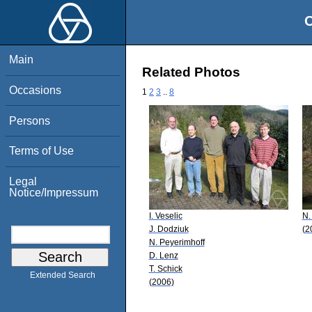
O
Main
Related Photos
Occasions
1
2
3
..
8
Persons
Terms of Use
Legal
Notice/Impressum
I. Veselic
N.
J. Dodziuk
(2
N. Peyerimhoff
D. Lenz
T. Schick
Extended Search
(2006)