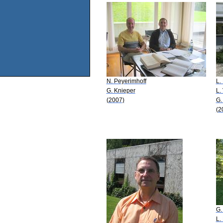
N. Peyerimhoff
L.
G. Knieper
L.
(2007)
G.
(2
G.
L.