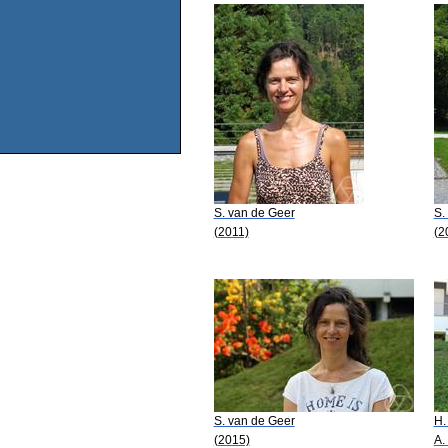
S. van de Geer
S.
(2011)
(2
S. van de Geer
H.
(2015)
A.