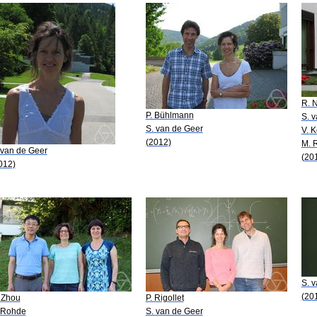
R. N
P. Bühlmann
S. 
S. van de Geer
V. K
(2012)
M. 
 van de Geer
(20
012)
S. 
(20
 Zhou
P. Rigollet
 Rohde
S. van de Geer