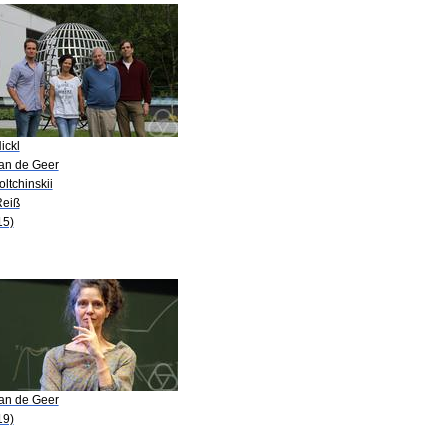
ickl
van de Geer
oltchinskii
Reiß
15)
van de Geer
19)