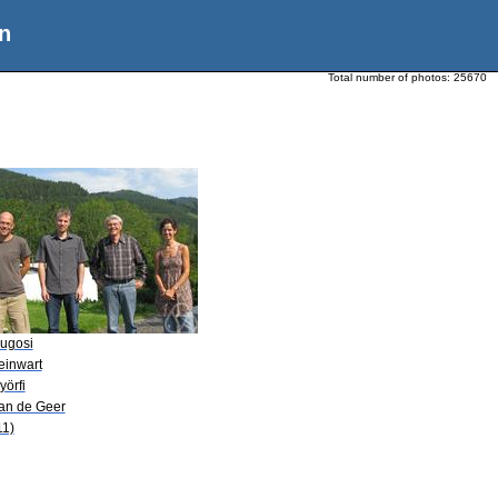
n
Total number of photos:
25670
Lugosi
teinwart
yörfi
van de Geer
11)