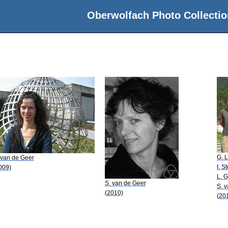
Oberwolfach Photo Collectio
G. 
 van de Geer
I. S
009)
L. G
S. van de Geer
S. 
(2010)
(20