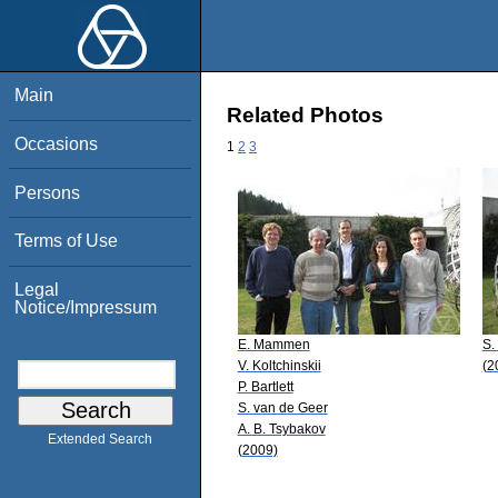
Main
Related Photos
Occasions
1
2
3
Persons
Terms of Use
Legal
Notice/Impressum
E. Mammen
S.
V. Koltchinskii
(2
P. Bartlett
S. van de Geer
A. B. Tsybakov
Extended Search
(2009)