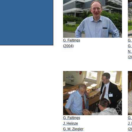
G. Faltings
G.
(2004)
G.
N.
(2
G. Faltings
G.
J. Heinze
J.
G. M. Ziegler
(2