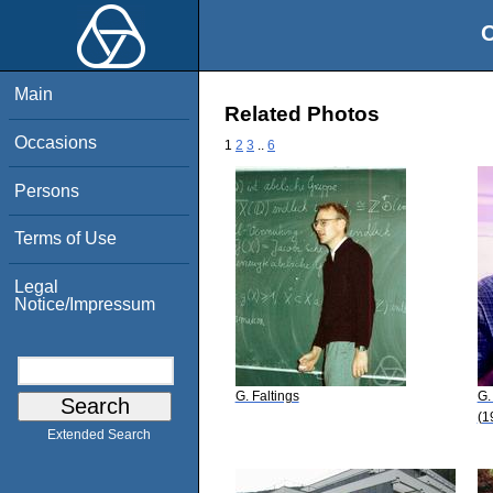
O
Main
Related Photos
Occasions
1
2
3
..
6
Persons
Terms of Use
Legal
Notice/Impressum
G. Faltings
G.
(1
Extended Search