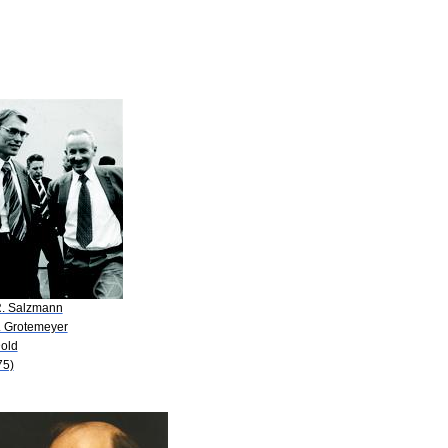
R. Salzmann
P. Grotemeyer
Dold
75)