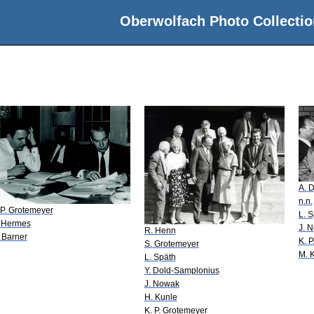
Oberwolfach Photo Collectio
A. 
n.n.
 P. Grotemeyer
L. 
 Hermes
J. 
R. Henn
 Barner
K. 
S. Grotemeyer
M. 
L. Späth
Y. Dold-Samplonius
J. Nowak
H. Kunle
K. P. Grotemeyer