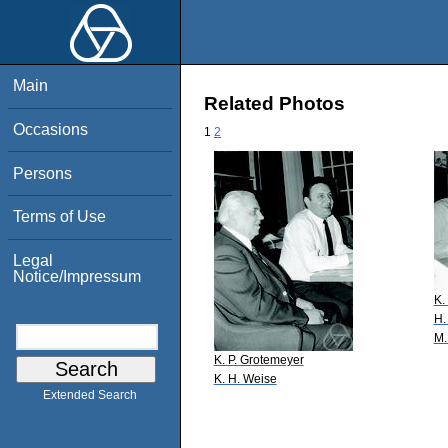
Main
Related Photos
Occasions
1
2
Persons
Terms of Use
Legal
Notice/Impressum
K.
H.
M.
K. P. Grotemeyer
K. H. Weise
Extended Search