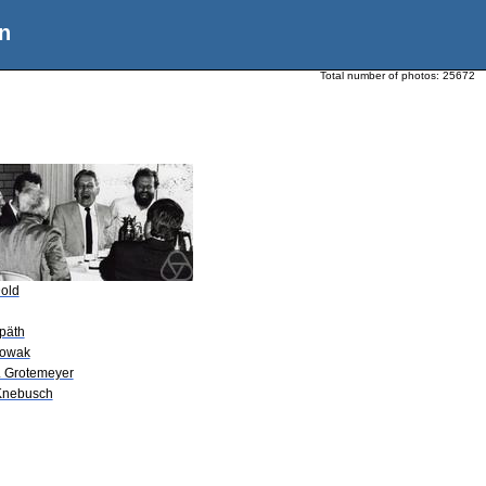
n
Total number of photos:
25672
Dold
Späth
Nowak
P. Grotemeyer
Knebusch