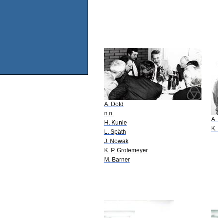
A. Dold
n.n.
A.
H. Kunle
K.
L. Späth
J. Nowak
K. P. Grotemeyer
M. Barner