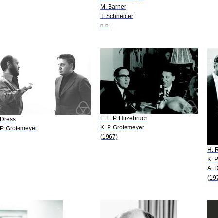
M. Barner
T. Schneider
n.n.
F. E. P. Hirzebruch
 Dress
K. P. Grotemeyer
 P. Grotemeyer
(1967)
H. 
K. 
A. 
(19