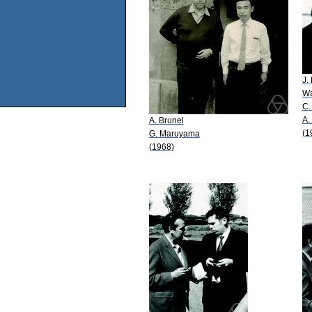
J.
Wa
C.
A.
A. Brunel
(1
G. Maruyama
(1968)