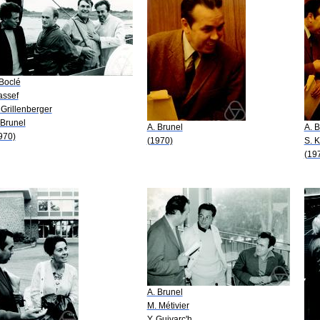
 Boclé
ssef
 Grillenberger
 Brunel
A. Brunel
A. B
970)
(1970)
S. 
(19
A. Brunel
M. Métivier
Y. Guivarc'h