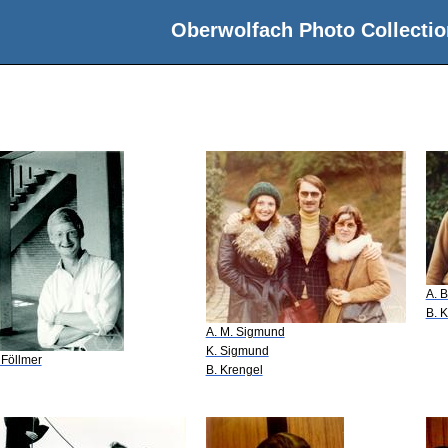
Oberwolfach Photo Collectio
A. B
B. 
A. M. Sigmund
K. Sigmund
 Föllmer
B. Krengel