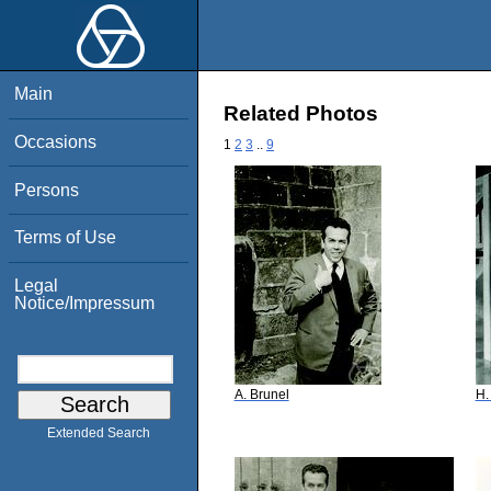
Main
Related Photos
Occasions
1
2
3
..
9
Persons
Terms of Use
Legal
Notice/Impressum
A. Brunel
H.
Extended Search