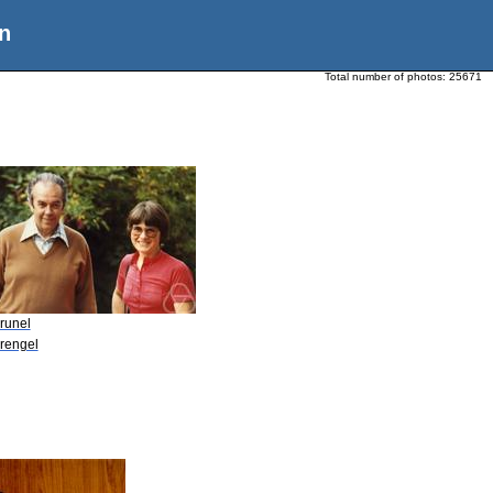
n
Total number of photos:
25671
runel
Krengel