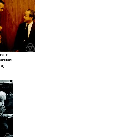
runel
Kakutani
70)