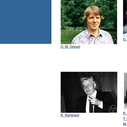
G.
G.-M. Greuel
R.
R. Remmert
T.
W.