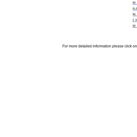
H.
n.
H.
[.
H.
For more detailed information please click on