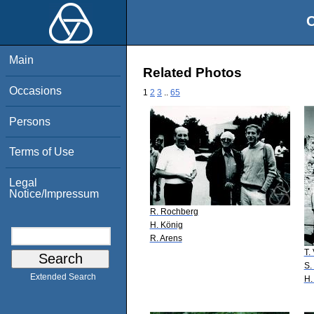
O
Main
Related Photos
Occasions
1
2
3
..
65
Persons
Terms of Use
Legal
Notice/Impressum
R. Rochberg
H. König
R. Arens
T.
S.
Extended Search
H.