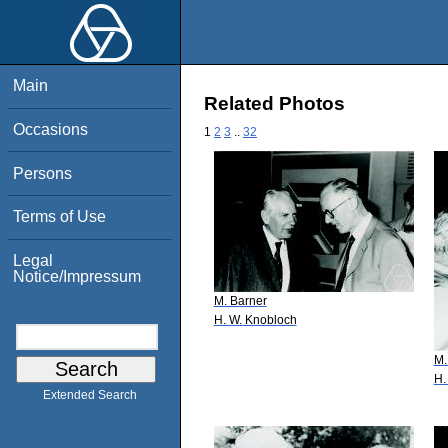
Main
Related Photos
Occasions
1
2
3
..
32
Persons
Terms of Use
Legal
Notice/Impressum
M. Barner
H. W. Knobloch
M.
H.
Extended Search