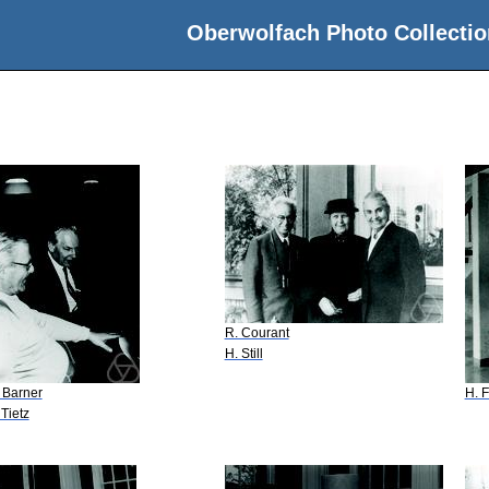
Oberwolfach Photo Collectio
R. Courant
H. Still
 Barner
H. F
 Tietz