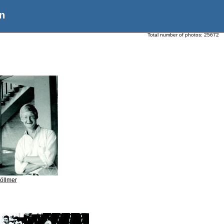
n
Total number of photos:
25672
öllmer