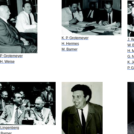
K. P. Grotemeyer
J. 
H. Hermes
W. 
M. Barner
H. 
 P. Grotemeyer
G. 
 H. Weise
K. 
P. G
 Lingenberg
 Barner