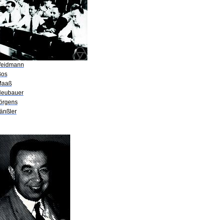
Weidmann
Bos
Maaß
Neubauer
Jörgens
änßler