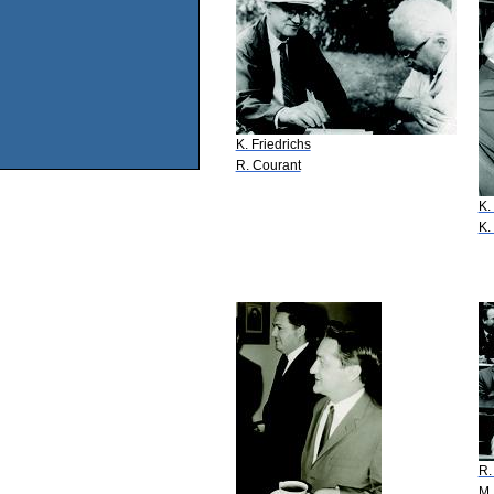
K. Friedrichs
R. Courant
K.
K.
R.
M.