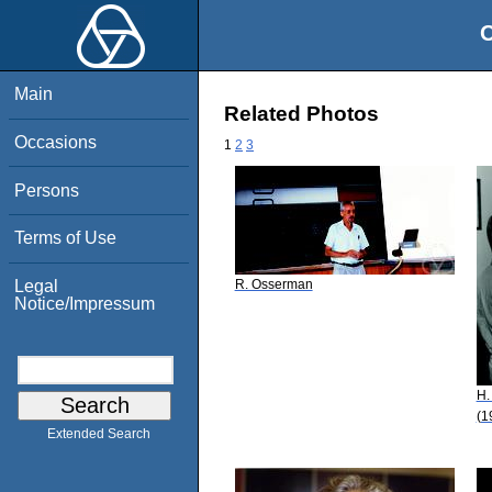
O
Main
Related Photos
Occasions
1
2
3
Persons
Terms of Use
R. Osserman
Legal
Notice/Impressum
H.
(1
Extended Search