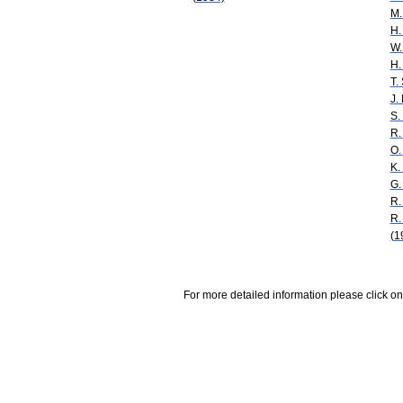
M.
H.
W.
H.
T.
J.
S.
R.
O.
K.
G.
R.
R.
(1
For more detailed information please click on