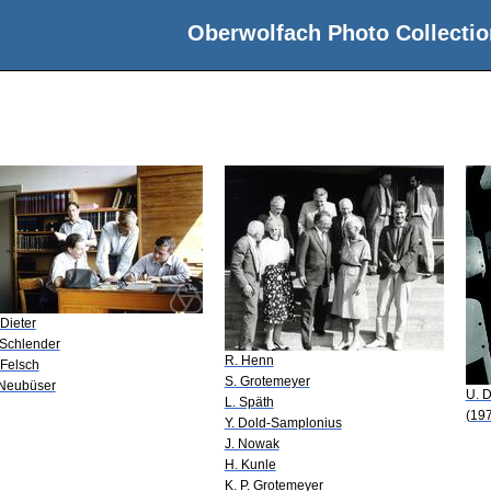
Oberwolfach Photo Collectio
 Dieter
 Schlender
R. Henn
 Felsch
S. Grotemeyer
 Neubüser
U. D
L. Späth
(19
Y. Dold-Samplonius
J. Nowak
H. Kunle
K. P. Grotemeyer