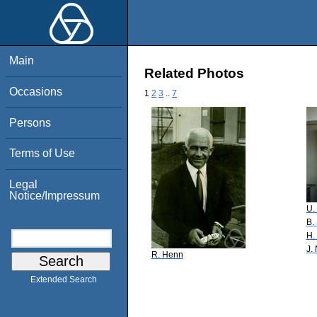
Main
Related Photos
Occasions
1
2
3
..
7
Persons
Terms of Use
Legal
Notice/Impressum
U.
B.
H.
J.
R. Henn
Extended Search