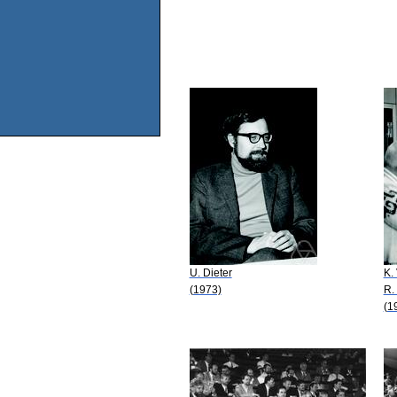
U. Dieter
K.
(1973)
R.
(1