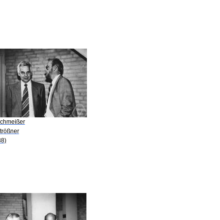
Schmeißer
trößner
88)