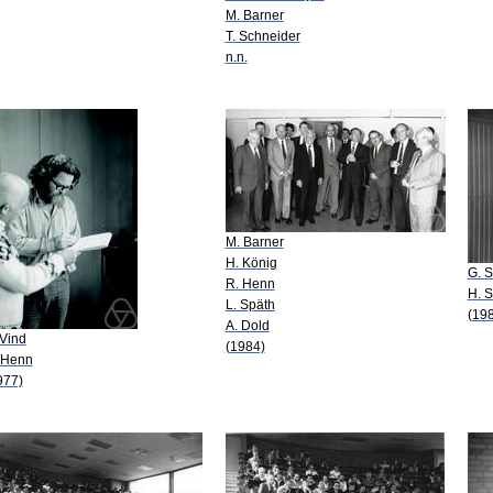
M. Barner
T. Schneider
n.n.
M. Barner
H. König
G. 
R. Henn
H. S
L. Späth
(19
A. Dold
 Vind
(1984)
 Henn
977)