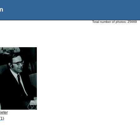
n
Total number of photos:
25669
ieter
71)