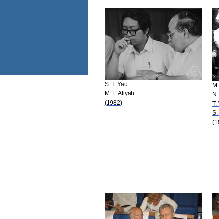
S. T. Yau
M.
M. F. Atiyah
N.
(1982)
T.
S.
(1