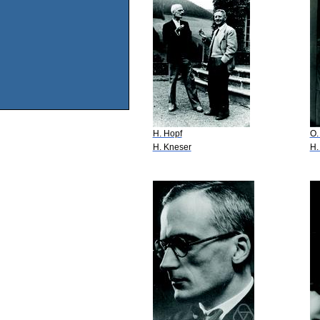
H. Hopf
O.
H. Kneser
H.