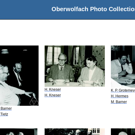
Oberwolfach Photo Collectio
H. Kneser
K. P. Grotemey
H. Kneser
H. Hermes
M. Barner
 Barner
 Tietz