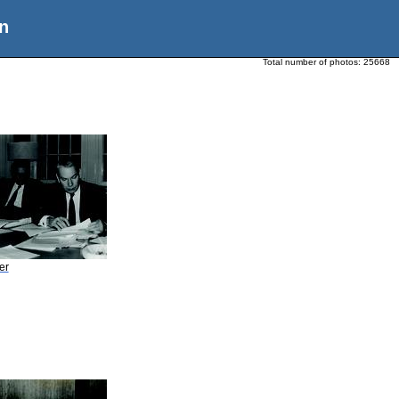
n
Total number of photos:
25668
er