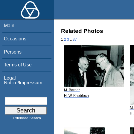
Main
Related Photos
Occasions
1
2
3
..
37
Persons
Terms of Use
Legal
Notice/Impressum
M. Barner
H. W. Knobloch
M.
H.
Extended Search