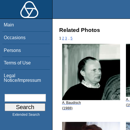
Main
Related Photos
Occasions
1
2
3
..
5
Persons
Terms of Use
Legal
Notice/Impressum
A.
A. Baudisch
(1
(1988)
Extended Search