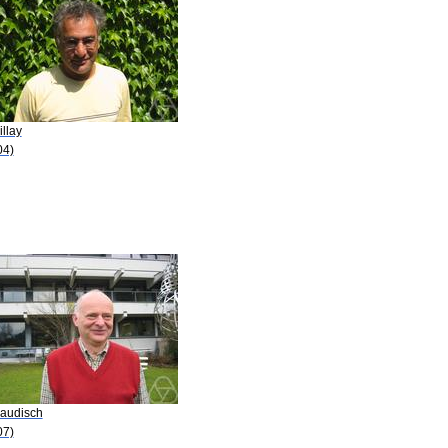
illay
04)
Baudisch
07)