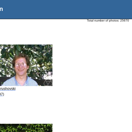
n
Total number of photos:
25670
Hrushovski
97)