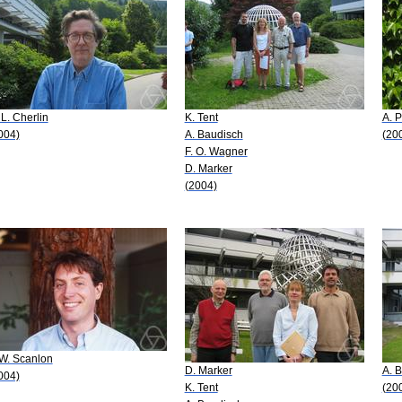
 L. Cherlin
K. Tent
A. P
004)
A. Baudisch
(20
F. O. Wagner
D. Marker
(2004)
 W. Scanlon
D. Marker
A. 
004)
K. Tent
(20