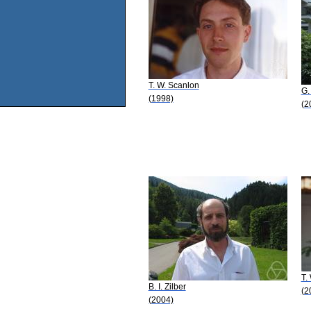
T. W. Scanlon
G.
(1998)
(2
T.
B. I. Zilber
(2
(2004)