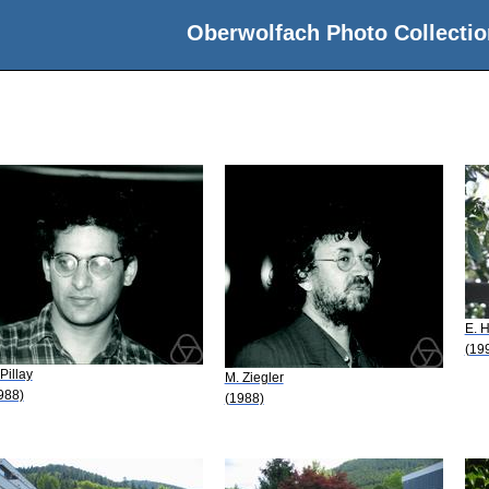
Oberwolfach Photo Collectio
E. 
(19
 Pillay
M. Ziegler
988)
(1988)