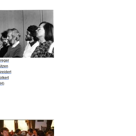
Breger
ützen
reidert
olkert
84)