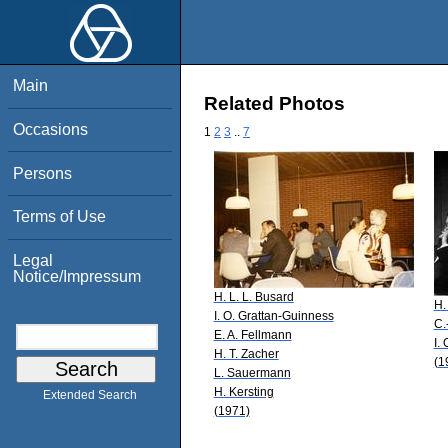
Main
Related Photos
Occasions
1
2
3
..
7
Persons
Terms of Use
Legal
Notice/Impressum
H. L. L. Busard
H.
I. O. Grattan-Guinness
C.
E. A. Fellmann
I.
H. T. Zacher
(1
L. Sauermann
H. Kersting
Extended Search
(1971)