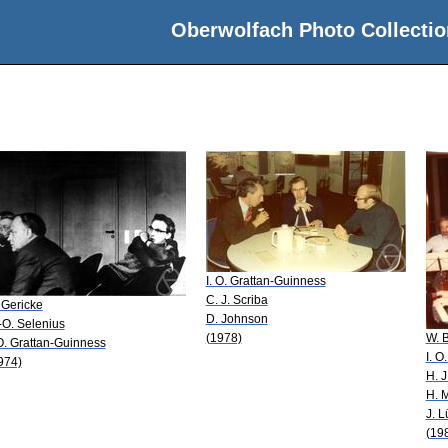
Oberwolfach Photo Collectio
I. O. Grattan-Guinness
C. J. Scriba
 Gericke
D. Johnson
-O. Selenius
(1978)
W. B
 O. Grattan-Guinness
I. O
974)
H. J
H. 
J. L
(19