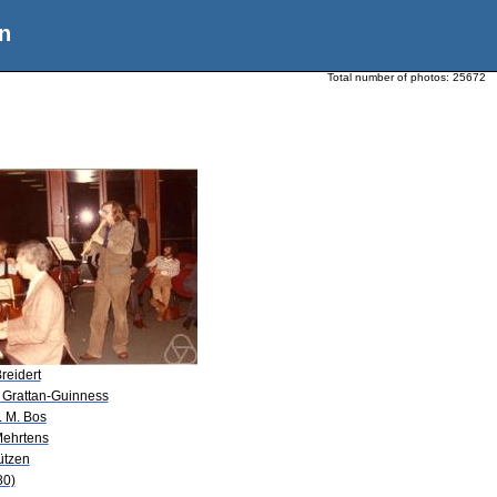
n
Total number of photos:
25672
reidert
. Grattan-Guinness
. M. Bos
Mehrtens
ützen
80)