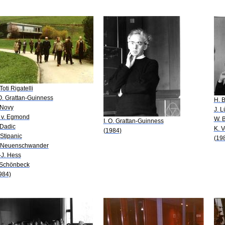
Toti Rigatelli
 O. Grattan-Guinness
H. 
 Novy
J. L
 v. Egmond
W. B
I. O. Grattan-Guinness
 Dadic
K. V
(1984)
 Stipanic
(19
 Neuenschwander
-J. Hess
 Schönbeck
984)