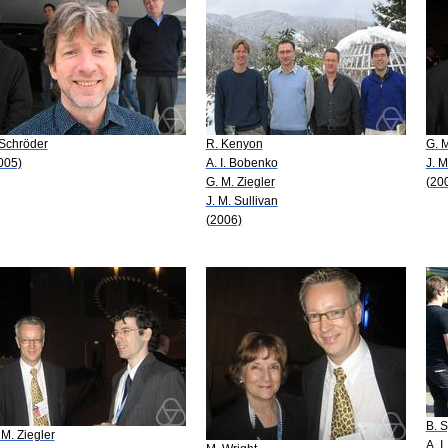
 Schröder
R. Kenyon
G. M
005)
A. I. Bobenko
J. M
G. M. Ziegler
(20
J. M. Sullivan
(2006)
B. 
 M. Ziegler
A. I