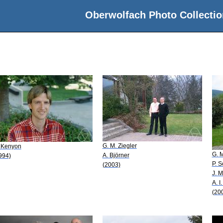
Oberwolfach Photo Collectio
G. M. Ziegler
 Kenyon
G. M
A. Björner
994)
P. 
(2003)
J. M
A. I
(20