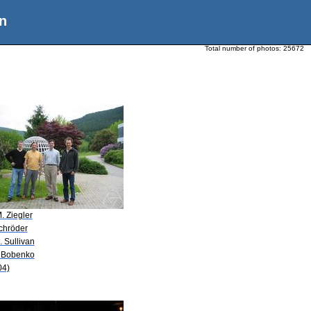
n
Total number of photos:
25672
. Ziegler
Schröder
. Sullivan
. Bobenko
04)