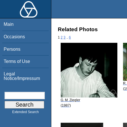
Main
Related Photos
Occasions
1
2
3
..
6
Persons
Terms of Use
Legal
Notice/Impressum
R.
(1
G. M. Ziegler
(1987)
Extended Search