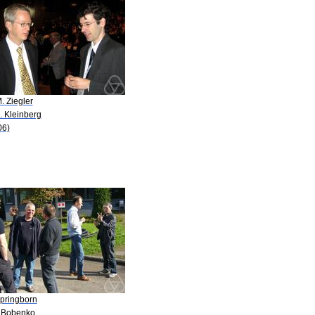
. Ziegler
. Kleinberg
06)
Springborn
. Bobenko