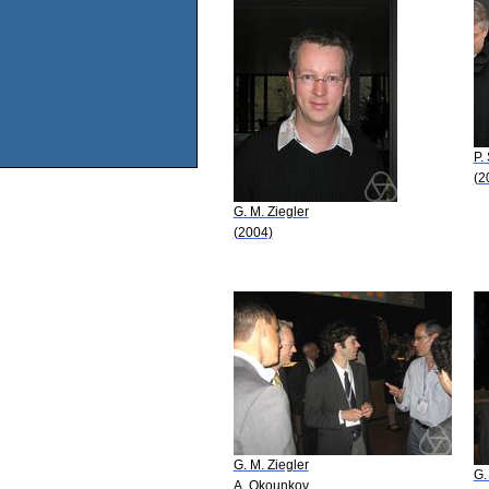
P.
(2
G. M. Ziegler
(2004)
G. M. Ziegler
G.
A. Okounkov