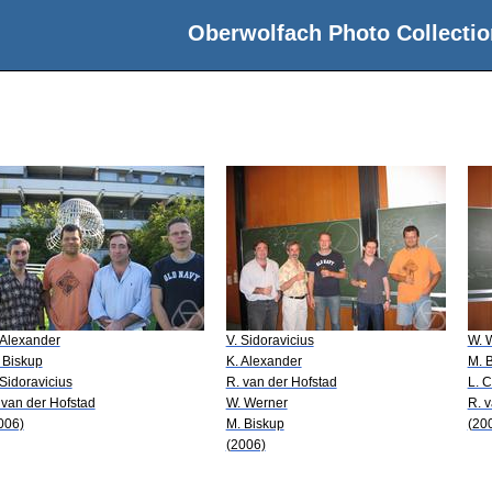
Oberwolfach Photo Collectio
 Alexander
V. Sidoravicius
W. 
 Biskup
K. Alexander
M. 
 Sidoravicius
R. van der Hofstad
L. 
 van der Hofstad
W. Werner
R. 
006)
M. Biskup
(20
(2006)