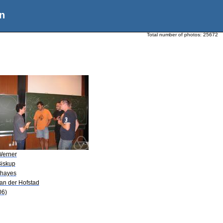
n
Total number of photos:
25672
Werner
Biskup
Chayes
van der Hofstad
06)