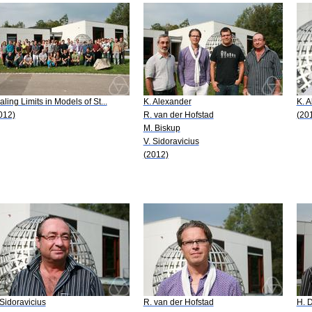
aling Limits in Models of St...
K. Alexander
K. 
012)
R. van der Hofstad
(20
M. Biskup
V. Sidoravicius
(2012)
 Sidoravicius
R. van der Hofstad
H. 