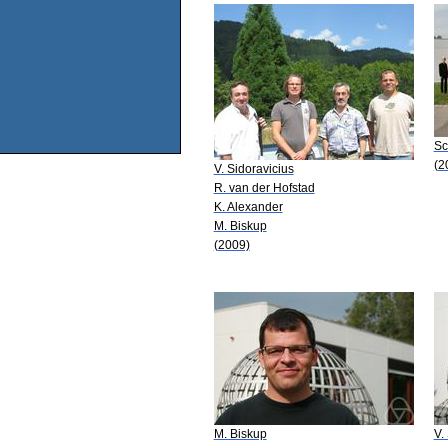
Sc
(2
V. Sidoravicius
R. van der Hofstad
K. Alexander
M. Biskup
(2009)
M. Biskup
V.