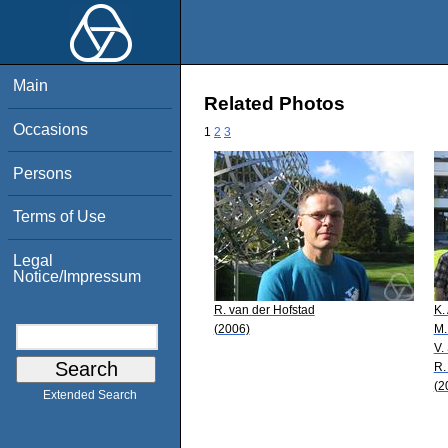
Main
Related Photos
Occasions
1
2
3
Persons
Terms of Use
Legal
Notice/Impressum
R. van der Hofstad
K.
(2006)
M.
V.
R.
(2
Extended Search