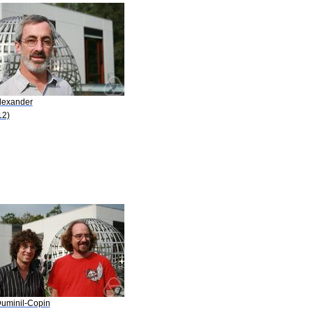
Alexander
12)
Duminil-Copin