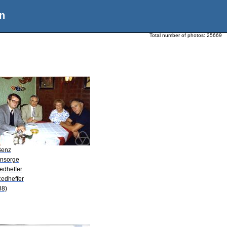
n
Total number of photos:
25669
Benz
Ansorge
edheffer
Redheffer
88)