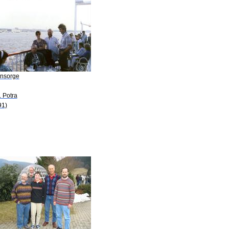
Ansorge
. Potra
91)