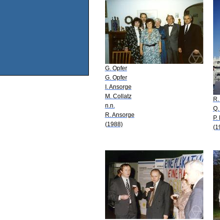
G. Opfer
G. Opfer
I. Ansorge
M. Collatz
R.
n.n.
Q.
R. Ansorge
P.
(1988)
(1