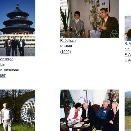
R. Jeltsch
R. 
P. Kiani
n.n.
(1990)
F.-A
 Ansorge
(19
 Lin
 M. Anselone
989)