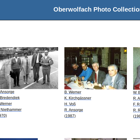
Oberwolfach Photo Collectio
 Ansorge
B. Werner
W. 
 Bredendiek
K. Kirchgässner
R. 
 Werner
H. Voß
F. R
 Niethammer
R. Ansorge
R. 
970)
(1987)
(19