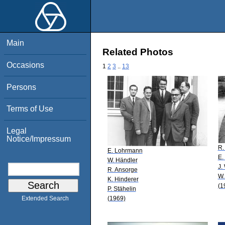
Main
Related Photos
Occasions
1
2
3
..
13
Persons
Terms of Use
Legal
Notice/Impressum
R.
E. Lohrmann
E.
W. Händler
J.
R. Ansorge
W.
K. Hinderer
(1
P. Stähelin
(1969)
Extended Search