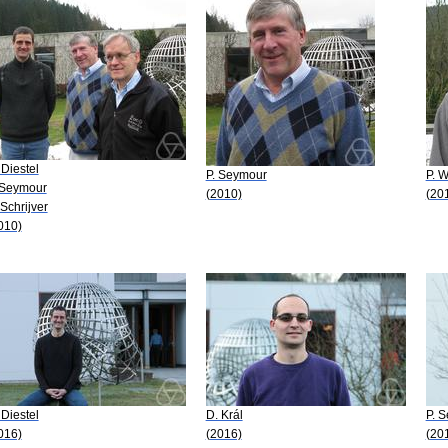
 Diestel
P. Seymour
P. W
 Seymour
(2010)
(20
 Schrijver
010)
 Diestel
D. Král
P. 
016)
(2016)
(20