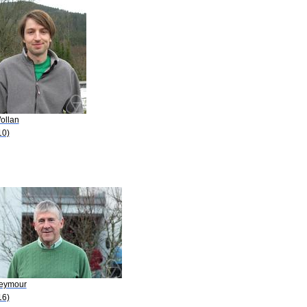
ollan
10)
Seymour
16)