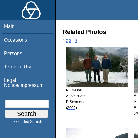
Main
Related Photos
Occasions
1
2
3
..
9
Persons
Terms of Use
Legal
Notice/Impressum
R. Diestel
P.
A. Schrijver
R.
P. Seymour
A.
(2003)
(2
Extended Search