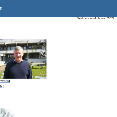
n
Total number of photos:
25672
Seymour
07)