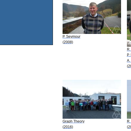
P. Seymour
(2008)
R.
P.
A.
(2
Graph Theory
R.
(2016)
(2