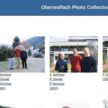
Oberwolfach Photo Collectio
 Seymour
A. Schrijver
P. 
 Diestel
R. Diestel
(20
 Schrijver
P. Seymour
005)
(2007)