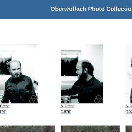
Oberwolfach Photo Collectio
 Dress
A. Dress
A. 
976)
(1976)
(19