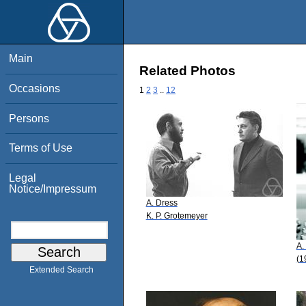
Main
Related Photos
Occasions
1
2
3
..
12
Persons
Terms of Use
Legal
Notice/Impressum
A. Dress
K. P. Grotemeyer
A.
(1
Extended Search