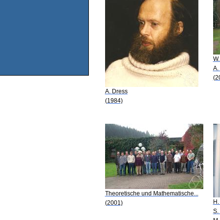
W.
A.
(2
A. Dress
(1984)
Theoretische und Mathematische...
H.
(2001)
S.