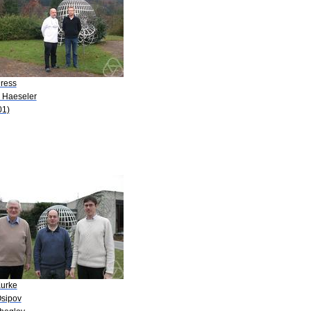
Dress
. Haeseler
01)
Kurke
Osipov