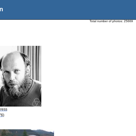
n
Total number of photos:
25669
Dress
76)