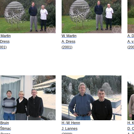
 Martin
W. Martin
A. 
 Dress
A. Dress
A. v
001)
(2001)
(20
 Bruin
H.-W. Henn
H. 
 Štimac
J. Lannes
D. 