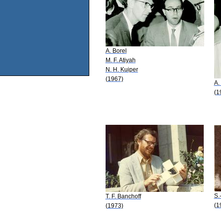
A. Borel
M. F. Atiyah
N. H. Kuiper
(1967)
A.
(1
S.
T. F. Banchoff
(1
(1973)