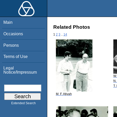
Main
Related Photos
Occasions
1
2
3
..
14
Persons
Terms of Use
Legal
Notice/Impressum
W.
N.
T.
M. F. Atiyah
Extended Search