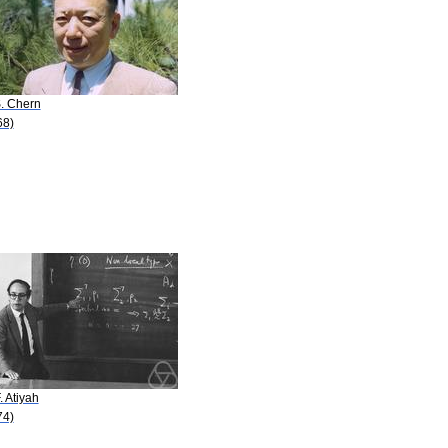
S. Chern
68)
. Atiyah
74)