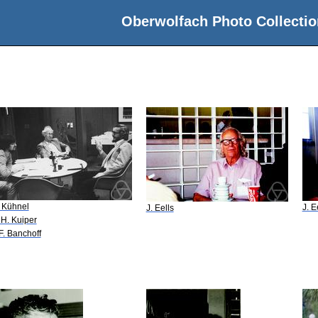
Oberwolfach Photo Collectio
 Kühnel
J. E
J. Eells
 H. Kuiper
 F. Banchoff