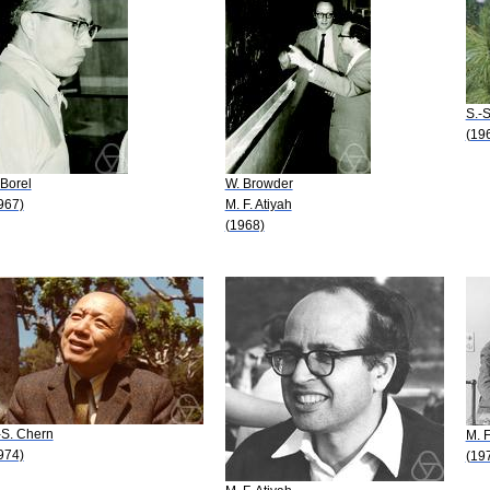
S.-
(19
 Borel
W. Browder
967)
M. F. Atiyah
(1968)
-S. Chern
M. F
974)
(19