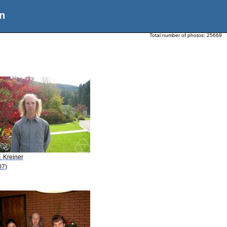
n
Total number of photos:
25669
. Kreiner
07)