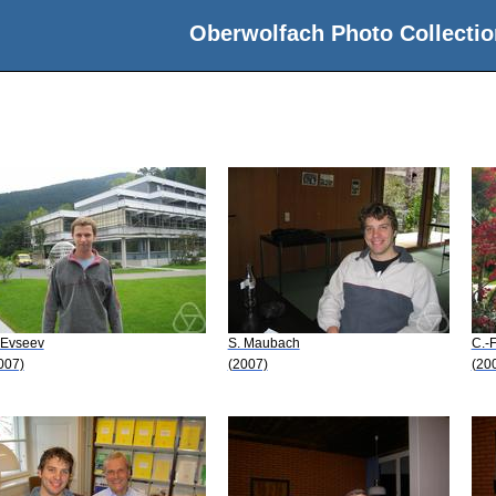
Oberwolfach Photo Collectio
 Evseev
S. Maubach
C.-F
007)
(2007)
(20