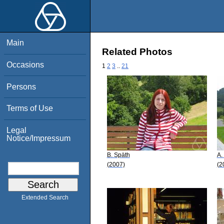
Main
Related Photos
Occasions
1
2
3
..
21
Persons
Terms of Use
Legal
Notice/Impressum
B. Späth
A.
(2007)
(2
Extended Search