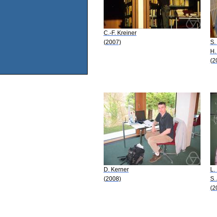
C.-F. Kreiner
(2007)
S.
H.
(2
D. Kerner
L.
(2008)
S.
(2