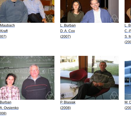
 Maubach
L. Burban
L. 
 Kraft
D. A. Cox
C.-F
007)
(2007)
S. 
(20
 Burban
P. Blasiak
M. 
 A. Ovsienko
(2008)
(20
008)