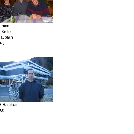
Burban
. Kreiner
Maubach
07)
D. Hamilton
08)