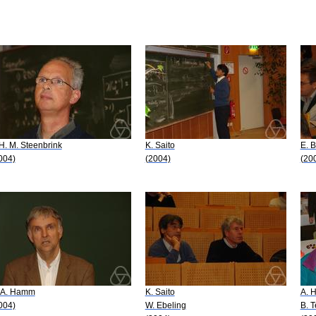
 H. M. Steenbrink
K. Saito
E. B
004)
(2004)
(20
 A. Hamm
K. Saito
A. H
004)
W. Ebeling
B. T