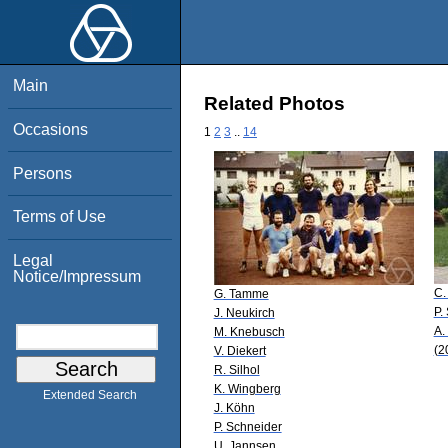
Main
Related Photos
Occasions
1
2
3
..
14
Persons
Terms of Use
Legal
Notice/Impressum
C.
G. Tamme
P.
J. Neukirch
A.
M. Knebusch
(2
V. Diekert
R. Silhol
K. Wingberg
Extended Search
J. Köhn
P. Schneider
U. Jannsen