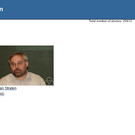
n
Total number of photos:
25672
an Straten
04)