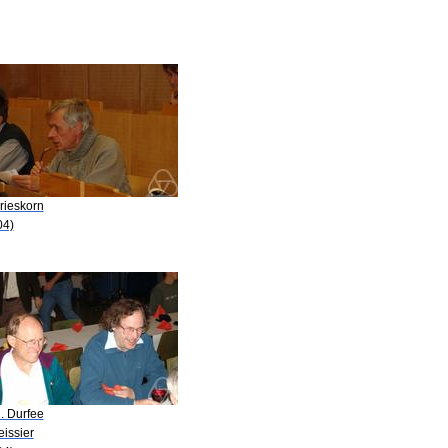
rieskorn
04)
. Durfee
eissier