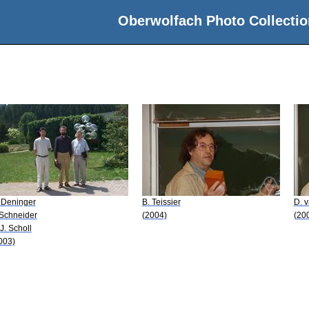
Oberwolfach Photo Collectio
 Deninger
B. Teissier
D. v
 Schneider
(2004)
(20
 J. Scholl
003)