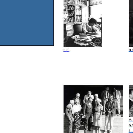
n.n.
n.
A.
n.
L.