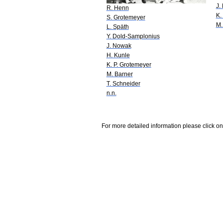
J.
R. Henn
K.
S. Grotemeyer
M.
L. Späth
Y. Dold-Samplonius
J. Nowak
H. Kunle
K. P. Grotemeyer
M. Barner
T. Schneider
n.n.
For more detailed information please click on