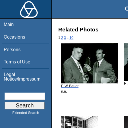
O
Main
Related Photos
Occasions
1
2
3
..
10
Persons
Terms of Use
Legal
Notice/Impressum
R.
F. W. Bauer
n.n.
Extended Search