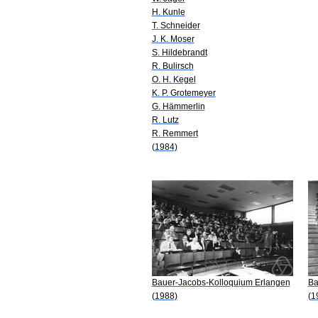
H. Kunle
T. Schneider
J. K. Moser
S. Hildebrandt
R. Bulirsch
O. H. Kegel
K. P. Grotemeyer
G. Hämmerlin
R. Lutz
R. Remmert
(1984)
Bauer-Jacobs-Kolloquium Erlangen
Ba
(1988)
(1