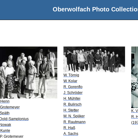
Oberwolfach Photo Collectio
W. Törnig
W. Kolar
R. Gorenflo
J. Schröder
H. Mühltei
 Henn
R. Bulirsch
 Grotemeyer
H. Stetter
K. V
 Späth
M. N. Spijker
R. 
 Dold-Samplonius
R. Rautmann
(19
 Nowak
R. Haß
 Kunle
A. Sachs
 P. Grotemeyer