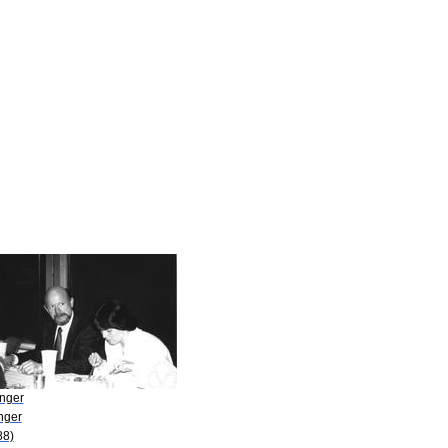
Anger
nger
88)