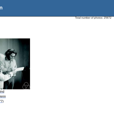
n
Total number of photos:
25672
ind
Henn
77)