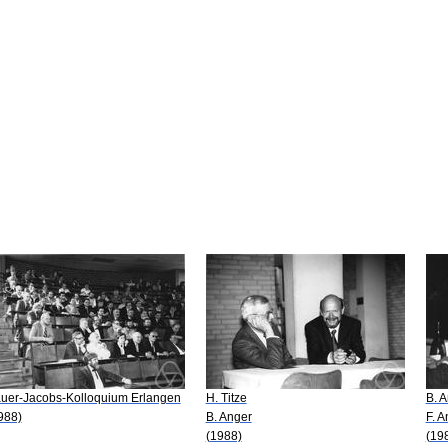
uer-Jacobs-Kolloquium Erlangen
H. Titze
B. 
988)
B. Anger
F. A
(1988)
(19