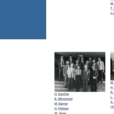
M.
T.
n.
M.
H.
R.
H. Karcher
L.
B. Winscheid
A.
M. Barner
(1
H. Föllmer
W. Jäger