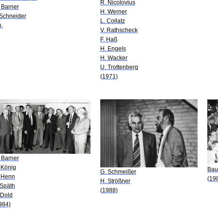
R. Nicolovius
 Barner
H. Werner
 Schneider
L. Collatz
n.
V. Rathscheck
F. Haß
H. Engels
H. Wacker
U. Trottenberg
(1971)
 Barner
 König
Bau
G. Schmeißer
 Henn
(19
H. Strößner
 Späth
(1988)
 Dold
984)