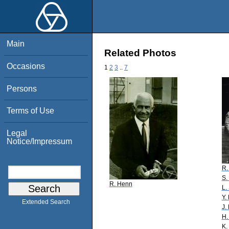
Main
Related Photos
Occasions
1
2
3
..
7
Persons
Terms of Use
Legal
Notice/Impressum
R.
S.
R. Henn
L.
Y.
Extended Search
J.
H.
K.