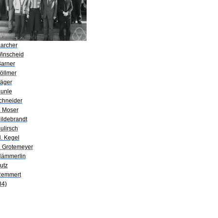
Karcher
Winscheid
Barner
öllmer
Jäger
Kunle
Schneider
. Moser
ildebrandt
ulirsch
H. Kegel
P. Grotemeyer
Hämmerlin
utz
Remmert
84)