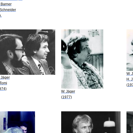
 Barner
 Schneider
n.
W. 
 Jäger
H. 
 Tomi
(19
974)
W. Jäger
(1977)