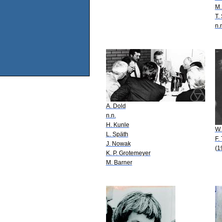
M.
T.
n.
A. Dold
n.n.
H. Kunle
W.
L. Späth
F.
J. Nowak
(1
K. P. Grotemeyer
M. Barner