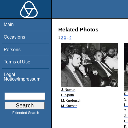
Main
Related Photos
Occasions
1
2
3
..
9
Persons
Terms of Use
Legal
Notice/Impressum
J. Nowak
R.
L. Späth
S.
M. Knebusch
L.
M. Kneser
Y.
Extended Search
J.
H.
K.