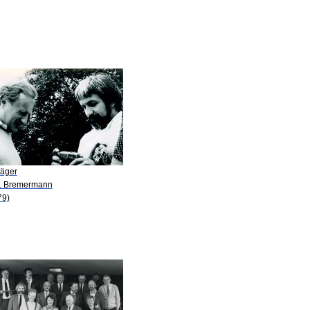
Jäger
J. Bremermann
79)