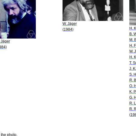
W. Jäger
H. 
(1984)
B. 
M. 
 Jäger
H. F
984)
W. 
H. 
T. 
J. K
S. H
R. B
O. 
K. 
G. 
R. L
R. 
(19
 the photo.