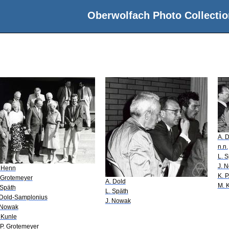
Oberwolfach Photo Collectio
A. 
n.n.
L. 
J. 
 Henn
K. 
 Grotemeyer
A. Dold
M. 
 Späth
L. Späth
 Dold-Samplonius
J. Nowak
 Nowak
 Kunle
 P. Grotemeyer