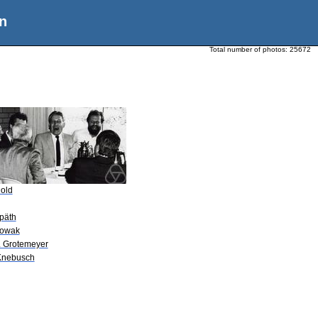
n
Total number of photos:
25672
Dold
Späth
Nowak
P. Grotemeyer
Knebusch