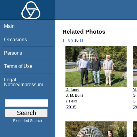
Main
Related Photos
Occasions
1
..
8
9
10
11
Persons
Terms of Use
Legal
Notice/Impressum
D. Tanré
M.
U. M. Buijs
G.
Y. Felix
G.
(2018)
(2
Extended Search