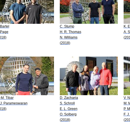
 Bartel
C. Stump
K. 
 Page
H. R. Thomas
A. 
018)
N. Williams
(20
(2018)
-M. Tibar
D. Zacharia
V. N
 J. Parameswaran
S. Schroll
M. 
018)
E. L. Green
P. M
O. Solberg
F. J
(2018)
(20