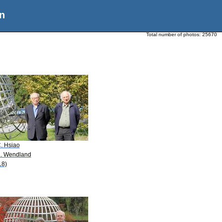
n
Total number of photos:
25670
C. Hsiao
L. Wendland
18)