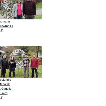
Erdmann
Skowroński
18)
estoridis
Manolaki
. Gauthier
. Falcó
18)