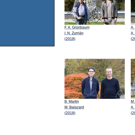
F. A. Grünbaum
A.
I. N. Zurrián
A.
(2018)
(2
B. Martin
M.
M. Balazard
A.
(2018)
(2