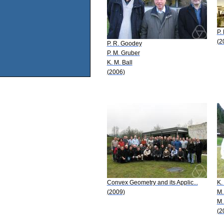
P.
(2
P. R. Goodey
P. M. Gruber
K. M. Ball
(2006)
Convex Geometry and its Applic...
K.
(2009)
M.
M.
(2