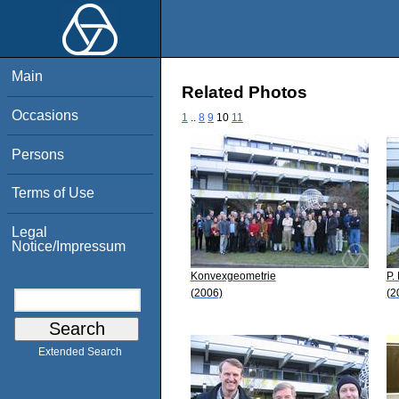
Main
Related Photos
Occasions
1
..
8
9
10
11
Persons
Terms of Use
Legal
Notice/Impressum
Konvexgeometrie
P.
(2006)
(2
Extended Search