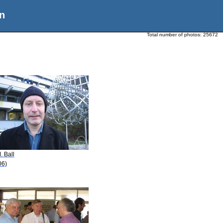
n
Total number of photos:
25672
. Ball
06)