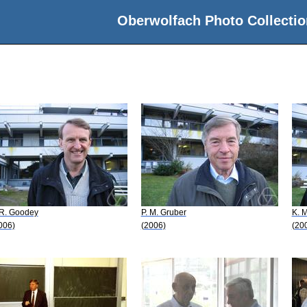
Oberwolfach Photo Collectio
 R. Goodey
P. M. Gruber
K. M
006)
(2006)
(20