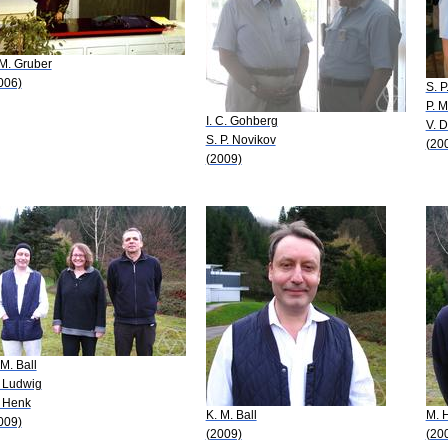
 M. Gruber
006)
S. P
P. M
I. C. Gohberg
V. 
S. P. Novikov
(20
(2009)
 M. Ball
 Ludwig
 Henk
K. M. Ball
M. 
009)
(2009)
(20