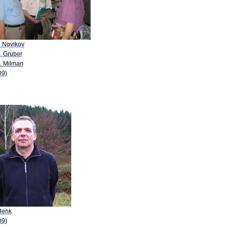
. Novikov
. Gruber
D. Milman
09)
Henk
09)